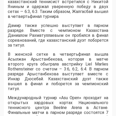
казахстанский теннисист встретился с Никитой
Яниным и одержал уверенную победу в двух
сетах — 6:3, 6:3. Таким образом, Жалгасбай вышел
в четвертьфинал турнира.
Дамир также успешно выступает в парном
разряде. Вместе с чемпионом Казахстана
Даниалом Рахматуллаевым он пробился в финал
соревнований, где казахстанский дуэт поборется
за титул.
В женской сетке в четвертьфинал вышла
Асылжан Арыстанбекова, которая в матче
второго круга обыграла австрийку Liel Marlies
Rothensteiner со счетом – 3:6, 6:2, 6:4. В парном
разряде Арыстанбекова выступает вместе с
Инкар Дюсебай. Казахстанский дуэт также
вышел в финал и поборется за чемпионский
титул.
Международный турнир «Asu Open» проходит на
открытых хардовых кортах Национального
теннисного центра Beeline Arena в Астане.
Финальные матчи в парном разряде состоятся 7