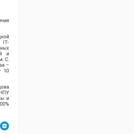
ичия
цкой
 IT-
нных
ей и
. С.
ва –
– 10
дова
зНПУ
лы и
100%