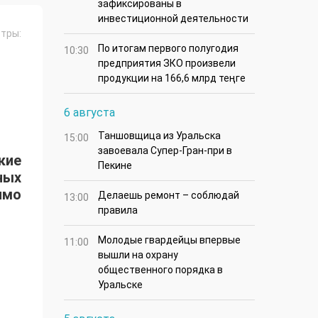
зафиксированы в
инвестиционной деятельности
тры:
По итогам первого полугодия
10:30
предприятия ЗКО произвели
продукции на 166,6 млрд теңге
6 августа
Таншовщица из Уральска
15:00
завоевала Супер-Гран-при в
ские
Пекине
ных
имо
Делаешь ремонт – соблюдай
13:00
правила
Молодые гвардейцы впервые
11:00
вышли на охрану
общественного порядка в
Уральске