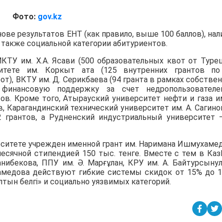
Фото:
gov.kz
ове результатов ЕНТ (как правило, выше 100 баллов), нал
 а также социальной категории абитуриентов.
КТУ им. Х.А. Ясави (500 образовательных квот от Туре
итете им. Коркыт ата (125 внутренних грантов по
от), ВКТУ им. Д. Серикбаева (94 гранта в рамках собстве
де финансовую поддержку за счет недропользовател
ов. Кроме того, Атырауский университет нефти и газа им
, Карагандинский технический университет им. А. Сагино
2 грантов, а Рудненский индустриальный университет 
рситете учрежден именной грант им. Наримана Ишмухаме
есячной стипендией 150 тыс. тенге. Вместе с тем в Ка
анибекова, ППУ им. Ә. Марғұлан, КРУ им. А. Байтурсыну
амедова действуют гибкие системы скидок от 15% до 
тын белгі» и социально уязвимых категорий.