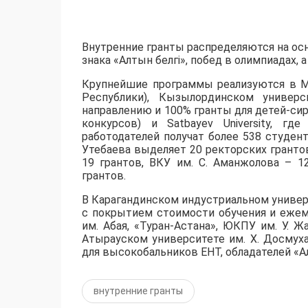
Внутренние гранты распределяются на осн
знака «Алтын белгі», побед в олимпиадах,
​Крупнейшие программы реализуются в М
Республики), Кызылординском универс
направлению и 100% гранты для детей-сир
конкурсов) и Satbayev University, г
работодателей получат более 538 студент
Утебаева выделяет 20 ректорских грантов
19 грантов, ВКУ им. С. Аманжолова – 1
грантов.
​В Карагандинском индустриальном униве
с покрытием стоимости обучения и ежем
им. Абая, «Туран-Астана», ЮКПУ им. У. Ж
Атырауском университете им. Х. Досмух
для высокобальников ЕНТ, обладателей «Ал
внутренние гранты