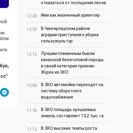
отказаться от посещения лесов
Имя как жизненный ориентир
12:45
ной
В Чингирлауском районе
12:30
ем
аграрии приступили к уборке
плом
сельхозкультур
нге.
Лучшим племенным быком
12:15
казахской белоголовой породы
бук,
в своей категории признан
Жүрек из ЗКО
есс"
В ЗКО автомойки переходят на
12:00
систему оборотного
водоснабжения
В ЗКО площадь орошаемых
11:45
земель составляет 13,2 тыс. га
В ЗКО высокие темпы роста
11:15