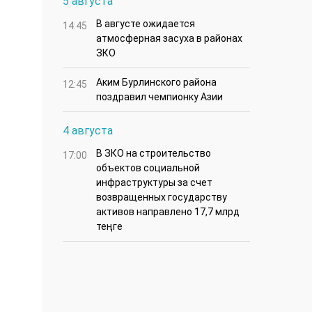
5 августа
В августе ожидается
14:45
атмосферная засуха в районах
ЗКО
Аким Бурлинского района
12:45
поздравил чемпионку Азии
4 августа
В ЗКО на строительство
17:00
объектов социальной
инфраструктуры за счет
возвращенных государству
активов направлено 17,7 млрд
теңге