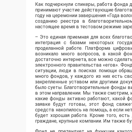
Как подчеркнули спикеры, работа фонда д
принимают участие действующие благотв
году на церемонии завершения «Года воло
созданию реестра в благотворительно
настоящее время в тестовом режиме заре
– Это единая приемная для всех благот
интеграция с базами некоторых госуд
проделанной работе. Платформа цифров
возникало много вопросов, в какой фон
достаточно интернета, все можно сделат
электронного правительства «егов». Фонд
ситуации, люди в поисках помощи обращ
много фондов, у каждого из них есть сво
закрепленные уставом или другими доку
было суеты. Благотворительные фонды вид
в этом направлении. Мы также смотрим, и
какие фонды активно работают, какой фо
заявке будут готовы, этот фонд свяжет
средств накопилось на помощь, а если нет
будет хорошая работа. Кроме того, ест
граждане, крупные компании. Им также буд
Фонд не претендует на функции какого-