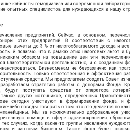
бинке кабинеты гемодиализа или современной лаборатори
ние опытных специалистов для нуждающихся в нашу стр
ве
ечисление предприятий. Сейчас, в основном, перечис
ионеры этих предприятий. В соответствии с налог
овые вычеты до 3 % от налогооблагаемого дохода и все
сть. Я полагаю, что в рамках этих налоговых льгот и б
 никаким образом на повышение цен эти перечислени
ся благотворительной деятельностью, и с созданием ф
нансироваться. Бизнесменам не безразлично как трат
орительность. Только ответственная и эффективная ра
ступления средств. Мы предполагаем создать Совет из ч
 разработаем стратегию работы с донорами Фонда. К
 будут поступать средства от оператора лотере
 также других источников, определенных Правительст
нове сегодня участвуют в формировании фонда, и 
кие-либо поводы говорить о том, что это делается по как
ампанейщины. Мы за исключительно добровольное уча
рительную помощь в сфере здравоохранения, образова
 тех случаях, когда какие-то группы населения нуждают
ством и частным бизнесом. Также фонд будет оказы