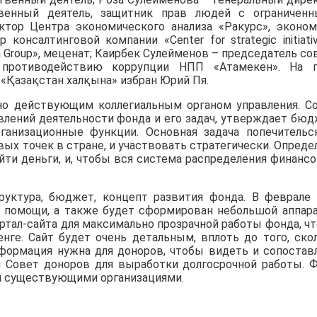
енный деятель, защитник прав людей с ограничен
тор Центра экономического анализа «Ракурс», эконом
онсалтинговой компании «Center for strategic initiativ
 Group», меценат; Каирбек Сулейменов – председатель со
 противодействию коррупции НПП «Атамекен». На 
«Қазақстан халқына» избран Юрий Пя.
но действующим коллегиальным органом управления. С
влений деятельности фонда и его задач, утверждает бюд
ганизационные функции. Основная задача попечительс
вых точек в стране, и участвовать стратегически. Опреде
йти деньги, и, чтобы вся система распределения финанс
руктура, бюджет, концепт развития фонда. В феврале
й помощи, а также будет сформирован небольшой аппара
ортал-сайта для максимально прозрачной работы фонда, ч
нге. Сайт будет очень детальным, вплоть до того, ско
нформация нужна для доноров, чтобы видеть и сопостав
н Совет доноров для выработки долгосрочной работы. 
ми существующими организациями.