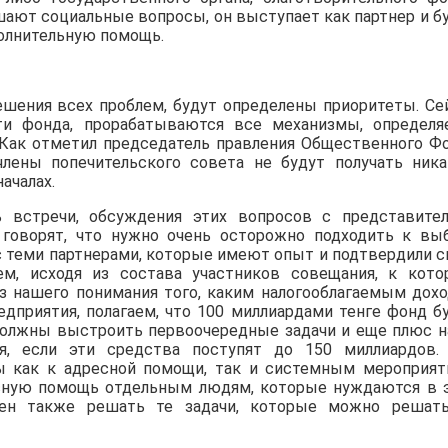
ают социальные вопросы, он выступает как партнер и б
олнительную помощь.
ешения всех проблем, будут определены приоритеты. Се
ти фонда, прорабатываются все механизмы, определя
 Как отметил председатель правления Общественного Ф
лены попечительского совета не будут получать ник
ачалах.
ь встречи, обсуждения этих вопросов с представите
 говорят, что нужно очень осторожно подходить к вы
 с теми партнерами, которые имеют опыт и подтвердили 
м, исходя из состава участников совещания, к кот
из нашего понимания того, каким налогооблагаемым дох
дприятия, полагаем, что 100 миллиардами тенге фонд б
 должны выстроить первоочередные задачи и еще плюс н
я, если эти средства поступят до 150 миллиардов
ы как к адресной помощи, так и системным мероприят
сную помощь отдельным людям, которые нуждаются в 
жен также решать те задачи, которые можно решат