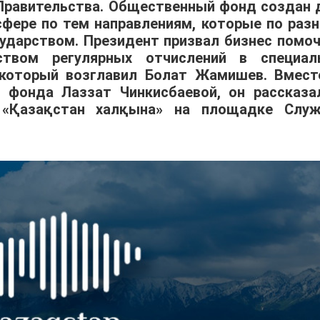
Правительства. Общественный фонд создан 
сфере по тем направлениям, которые по раз
ударством. Президент призвал бизнес помоч
ством регулярных отчислений в специал
который возглавил Болат Жамишев. Вмест
а фонда Лаззат Чинкисбаевой, он рассказа
 «Қазақстан халқына» на площадке Слу