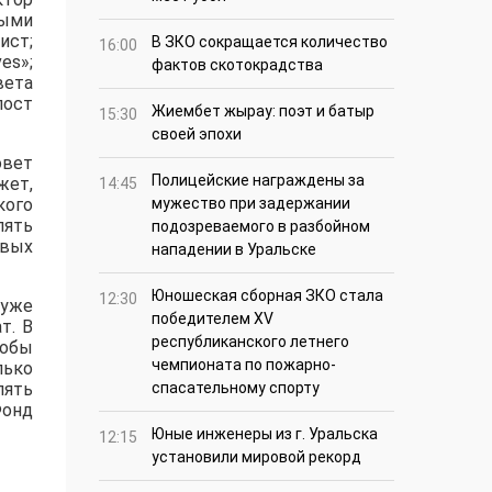
ными
ист;
В ЗКО сокращается количество
16:00
es»;
фактов скотокрадства
вета
пост
Жиембет жырау: поэт и батыр
15:30
своей эпохи
овет
Полицейские награждены за
жет,
14:45
кого
мужество при задержании
лять
подозреваемого в разбойном
овых
нападении в Уральске
Юношеская сборная ЗКО стала
12:30
 уже
победителем XV
т. В
республиканского летнего
тобы
чемпионата по пожарно-
лько
лять
спасательному спорту
Фонд
Юные инженеры из г. Уральска
12:15
установили мировой рекорд