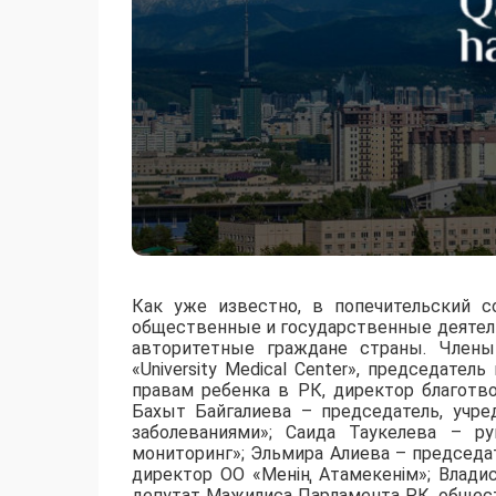
Как уже известно, в попечительский 
общественные и государственные деятели
авторитетные граждане страны. Член
«University Medical Center», председате
правам ребенка в РК, директор благотв
Бахыт Байгалиева – председатель, уч
заболеваниями»; Саида Таукелева – р
мониторинг»; Эльмира Алиева – председа
директор ОО «Менің Атамекенім»; Влади
депутат Мажилиса Парламента РК, общес