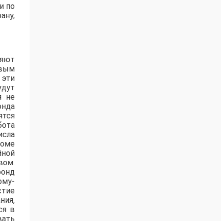
и по
ану,
ляют
овым
 эти
удут
я не
онда
ятся
бота
исла
роме
йной
вом.
фонд
ому-
стие
ния,
ся в
вать