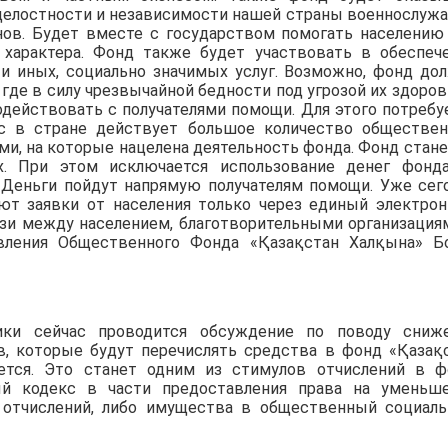
целостности и независимости нашей страны военнослуж
нов. Будет вместе с государством помогать населению
 характера. Фонд также будет участвовать в обеспеч
 и иных, социально значимых услуг. Возможно, фонд до
где в силу чрезвычайной бедности под угрозой их здоров
действовать с получателями помощи. Для этого потребу
ас в стране действует большое количество обществе
и, на которые нацелена деятельность фонда. Фонд стане
х. При этом исключается использование денег фонд
. Деньги пойдут напрямую получателям помощи. Уже сег
ют заявки от населения только через единый электро
вязи между населением, благотворительными организация
авления Общественного Фонда «Қазақстан Халқына» Б
ики сейчас проводится обсуждение по поводу сниж
в, которые будут перечислять средства в фонд «Қазақ
ется. Это станет одним из стимулов отчислений в ф
й кодекс в части предоставления права на уменьш
и отчислений, либо имущества в общественный социал