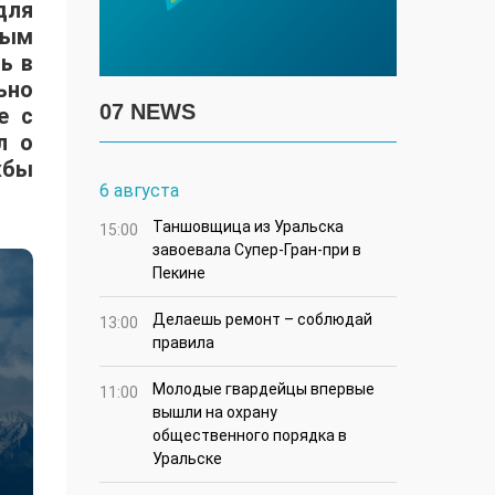
для
ным
ь в
ьно
07 NEWS
е с
л о
жбы
6 августа
Таншовщица из Уральска
15:00
завоевала Супер-Гран-при в
Пекине
Делаешь ремонт – соблюдай
13:00
правила
Молодые гвардейцы впервые
11:00
вышли на охрану
общественного порядка в
Уральске