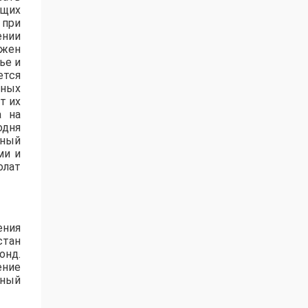
ащих
 при
ении
лжен
ье и
ется
нных
т их
а на
одня
нный
ми и
олат
ения
стан
онд.
ение
ьный