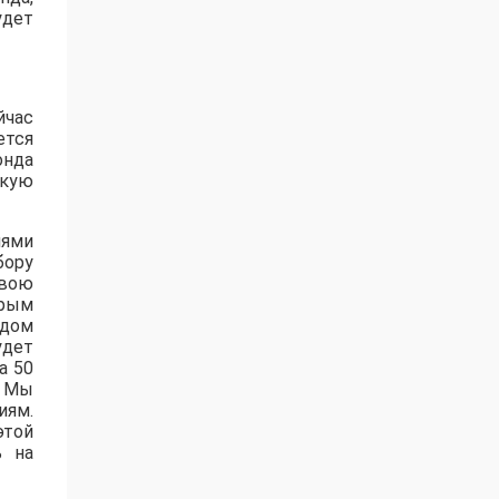
удет
йчас
ется
онда
акую
лями
бору
свою
орым
одом
удет
а 50
. Мы
иям.
этой
ь на