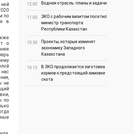
Водная отрасль: планы и задачи
 ней
12:00
2020
м по
ЗКО с рабочим визитом посетил
11:00
де в
министр транспорта
Республики Казахстан
акже
Проекты, которые изменят
10:30
ет о
экономику Западного
анее
перь
Казахстана
тему
елой
В ЗКО продолжается заготовка
10:15
 нас
кормов к предстоящей зимовке
ния,
скота
ы не
ющий
вки,
ы по
лько
огда
зные
нда,