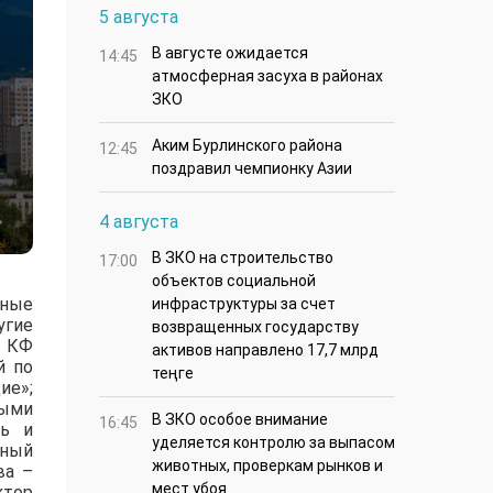
5 августа
В августе ожидается
14:45
атмосферная засуха в районах
ЗКО
Аким Бурлинского района
12:45
поздравил чемпионку Азии
4 августа
В ЗКО на строительство
17:00
объектов социальной
тные
инфраструктуры за счет
угие
возвращенных государству
ь КФ
активов направлено 17,7 млрд
й по
теңге
ие»;
ными
В ЗКО особое внимание
16:45
ль и
уделяется контролю за выпасом
ьный
животных, проверкам рынков и
ва –
мест убоя
ктор