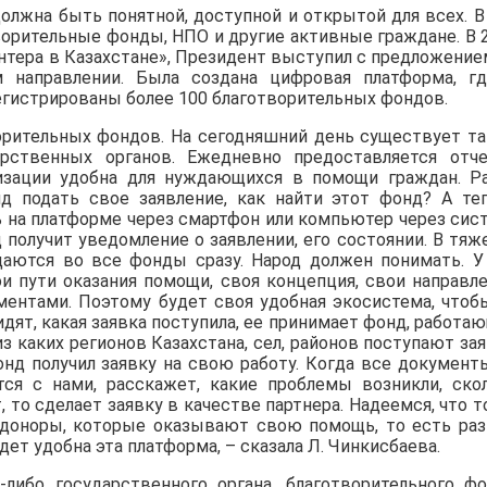
олжна быть понятной, доступной и открытой для всех. В
орительные фонды, НПО и другие активные граждане. В 
нтера в Казахстане», Президент выступил с предложение
м направлении. Была создана цифровая платформа, г
гистрированы более 100 благотворительных фондов.
ворительных фондов. На сегодняшний день существует т
арственных органов. Ежедневно предоставляется отч
изации удобна для нуждающихся в помощи граждан. Р
д подать свое заявление, как найти этот фонд? А те
ь на платформе через смартфон или компьютер через сис
 получит уведомление о заявлении, его состоянии. В тяж
аются во все фонды сразу. Народ должен понимать. У
и пути оказания помощи, своя концепция, свои направле
ментами. Поэтому будет своя удобная экосистема, чтоб
ят, какая заявка поступила, ее принимает фонд, работа
з каких регионов Казахстана, сел, районов поступают зая
нд получил заявку на свою работу. Когда все документ
ся с нами, расскажет, какие проблемы возникли, ско
, то сделает заявку в качестве партнера. Надеемся, что т
ь доноры, которые оказывают свою помощь, то есть ра
ет удобна эта платформа, – сказала Л. Чинкисбаева.
либо государственного органа, благотворительного фо