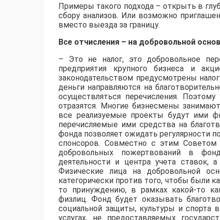
Примеры такого подхода – открыть в глу
сбору анализов. Или возможно приглаше
вместо выезда за границу.
Все отчисления – на добровольной осно
– Это не налог, это добровольное пер
предприятия крупного бизнеса и акц
законодательством предусмотрены налог
деньги направляются на благотворительно
осуществляться перечисления. Поэтому
отразятся. Многие бизнесмены занимают
все реализуемые проекты будут ими фи
перечисляемые ими средства на благотв
фонда позволяет ожидать регулярности по
спонсоров. Совместно с этим Советом
добровольных пожертвований в фонд
деятельности и центра учета ставок, а
Физические лица на добровольной ос
категорически против того, чтобы были ка
то принуждению, в рамках какой-то к
физлиц. Фонд будет оказывать благотво
социальной защиты, культуры и спорта в
услугах, не предоставляемых государ