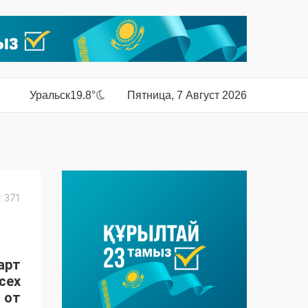
Уральск
19.8°
Пятница, 7 Август 2026
 371
арт
сех
 от