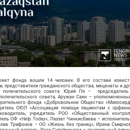
совет фонда вошли 14 человек. В его составе извес
, представители гражданского общества, меценаты и др
ы попечительского совета: Юрий Пя – председател
ль попечительского совета; Аружан Саин – уполномоченны
орительного фонда «Добровольное Общество «Милосерд
редитель ОЮЛ «Ассоциация помощи пациентам с орфан
уководитель, учредитель РОО «Общественный контро
тель ОФ «Help Today»; Лаззат Чинкисбаева – исполнител
слав Трифонов – ОО «Жизнь без границ»; Ирина Смирно
твенный деятель; Роза Сулейменова – генеральный дире