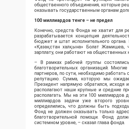
общественного объединения, которые реш
оказывать государственным органам доп
100 миллиардов тенге – не предел
Конечно, средств Фонда не хватит для р
разрабатывается концепция деятельнос
бюджет и штат исполнительного органа.
«Қазақстан халқына» Болат Жамишев, ч
зарплату, они работают на общественных н
– В рамках рабочей группы состоялис
благотворительных организаций. Многие
партнеров, по сути, необходимо работать
репутацию. Сумма, которую мы ожидае
Президент напрямую обратился, исходя 
располагают наши крупные и средние пре
располагать. Мы на эти 100 миллиардов
миллиардов задачи уже второго уровн
определились, что должны быть подход
Фонд не должен оказывать только адре
благотворительной помощи. Фонд дол
системном уровне, – сказал глава фонда.