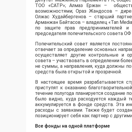
ТОО «САТР»; Алмаз Ержан – обществ
возможностями; Ораз Жандосов – дирек
Олжас Худайбергенов – старший партнер к
Арманжан Байтасов – владелец «Tan Media
по защите прав предпринимателей и
председателя попечительского совета ОФ 
Попечительский совет является постоян
отвечает за определение основных напра
осуществляет другие контрольные и ор
совета – участвовать в определении боле
не суммы, а направления, куда должны по
средств была открытой и прозрачной.
В настоящее время разрабатывается ст
приступят к оказанию благотворительно
течение полугода планируется создание п
было видно, куда расходуется каждый те
аккумулируется в фонде средств. Эта и
расходы с заявками. Также будет созда
позиционирует себя как партнер с други
Все фонды на одной платформе