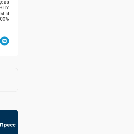
дова
зНПУ
лы и
100%