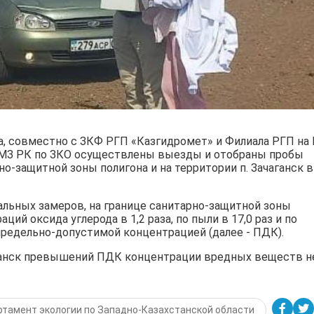
а, совместно с ЗКФ РГП «Казгидромет» и Филиала РГП на
МЗ РК по ЗКО осуществлены выезды и отобраны пробы
о-защитной зоны полигона и на территории п. Зачаганск в
льных замеров, на границе санитарно-защитной зоны
й оксида углерода в 1,2 раза, по пыли в 17,0 раз и по
 предельно-допустимой концентрацией (далее - ПДК).
аганск превышений ПДК концентрации вредных веществ н
тамент экологии по Западно-Казахстанской области