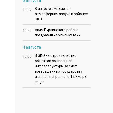
5 августа
В августе ожидается
14:45
атмосферная засуха в районах
ЗКО
Аким Бурлинского района
12:45
поздравил чемпионку Азии
4 августа
В ЗКО на строительство
17:00
объектов социальной
инфраструктуры за счет
возвращенных государству
активов направлено 17,7 млрд
теңге