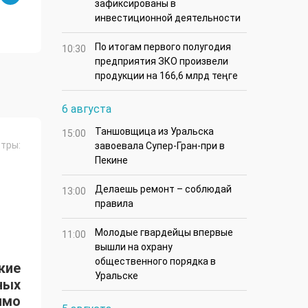
зафиксированы в
инвестиционной деятельности
По итогам первого полугодия
10:30
предприятия ЗКО произвели
продукции на 166,6 млрд теңге
6 августа
Таншовщица из Уральска
15:00
тры:
завоевала Супер-Гран-при в
Пекине
Делаешь ремонт – соблюдай
13:00
правила
Молодые гвардейцы впервые
11:00
вышли на охрану
общественного порядка в
ские
Уральске
ных
имо