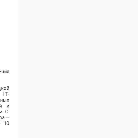
ичия
цкой
 IT-
нных
ей и
. С.
ва –
– 10