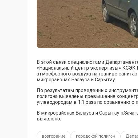
В этой связи специалистами Департамент
«Национальный центр экспертизы» КСЭК 
атмосферного воздуха на границе санитарн
микрорайонах Балауса и Сарытау.
По результатам проведенных инструмента
полигона выявлены превышения концентраци
углеводородам в 1,1 раза по сравнению с
В микрорайонах Балауса и Сарытау п.Зач
выявлено.
возгорание
городской полигон
Депар