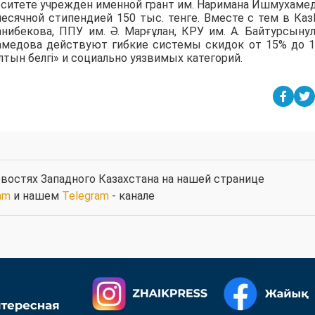
рситете учрежден именной грант им. Наримана Ишмухаме
есячной стипендией 150 тыс. тенге. Вместе с тем в Ка
анибекова, ППУ им. Ә. Марғұлан, КРУ им. А. Байтурсыну
амедова действуют гибкие системы скидок от 15% до 
тын белгі» и социально уязвимых категорий.
востях Западного Казахстана на нашей странице
am
и нашем
Telegram
- канале