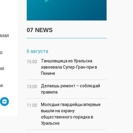
07 NEWS
азал
6 августа
лю
Таншовщица из Уральска
15:00
завоевала Супер-Гран-при в
ил
Пекине
м.
Делаешь ремонт – соблюдай
13:00
правила
Молодые гвардейцы впервые
11:00
вышли на охрану
общественного порядка в
Уральске