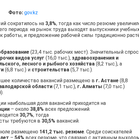
Фото:
gov.kz
ий сократилось на
3,8%
, тогда как число резюме увеличи
него периода: на рынок труда выходят выпускники учебны
к работы, и предложение рабочей силы традиционно раст
образование
(23,4 тыс. рабочих мест). Значительный спрос
рочих видов услуг
(16,0 тыс.),
здравоохранения и
льского, лесного и рыбного хозяйства
(8,2 тыс.), а
ти
(6,8 тыс.) и
строительства
(5,7 тыс.).
ьшее количество вакансий размещено в
г. Астане
(8,8
авлодарской области
(7,1 тыс.),
г. Алматы
(7,0 тыс.)
).
ии наибольшая доля вакансий приходится на
ации
– около
38,8%
всех предложений.
ходится
30,7%
, тогда
сты требуются в
30,5%
вакансий.
 июле размещено
141,2 тыс. резюме
. Среди соискателей
 лет
–
54%
всех резюме, что связано с активным выходом