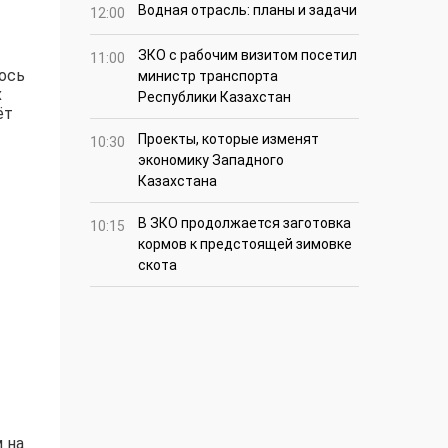
Водная отрасль: планы и задачи
12:00
ЗКО с рабочим визитом посетил
11:00
лось
министр транспорта
х
Республики Казахстан
ёт
Проекты, которые изменят
10:30
экономику Западного
Казахстана
В ЗКО продолжается заготовка
10:15
кормов к предстоящей зимовке
скота
 на