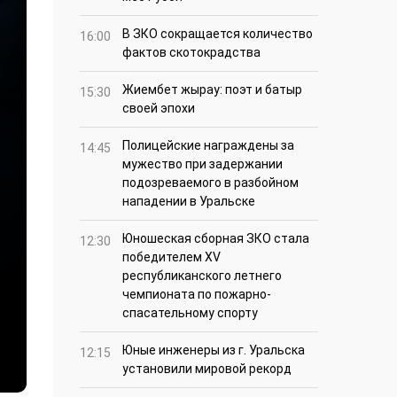
В ЗКО сокращается количество
16:00
фактов скотокрадства
Жиембет жырау: поэт и батыр
15:30
своей эпохи
Полицейские награждены за
14:45
мужество при задержании
подозреваемого в разбойном
нападении в Уральске
Юношеская сборная ЗКО стала
12:30
победителем XV
республиканского летнего
чемпионата по пожарно-
спасательному спорту
Юные инженеры из г. Уральска
12:15
установили мировой рекорд