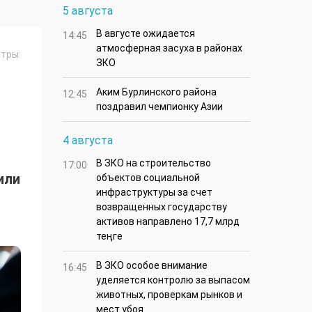
5 августа
В августе ожидается
14:45
атмосферная засуха в районах
тры:
ЗКО
Аким Бурлинского района
12:45
поздравил чемпионку Азии
4 августа
В ЗКО на строительство
17:00
или
объектов социальной
инфраструктуры за счет
возвращенных государству
активов направлено 17,7 млрд
теңге
В ЗКО особое внимание
16:45
уделяется контролю за выпасом
животных, проверкам рынков и
мест убоя