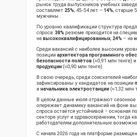
рынок труда выпускников учебных заведен
составляет
25%
, 45-54 лет –
14%
, старше 
мужчины.
По уровню квалификации структура предл
спроса:
38%
резюме приходится на специ
на
высококвалифицированных
,
24%
– на
н
Среди вакансий с наиболее высоким уров
позиции
архитектора программного обес
безопасности полётов
(≈0,91 млн тенге) 
продукции
(≈0,90 млн тенге).
В свою очередь, среди соискателей наиб
зафиксированы у кандидатов на позиции
и
начальника электростанции
(≈1,32 млн т
В целом данные июля отражают сезонное 
опережает динамику вакансий на фоне вы
спроса остаётся устойчивой – основная п
секторе услуг и здравоохранении, тогда 
работодателям дополнительные возможнос
С начала 2026 года на платформе размеще