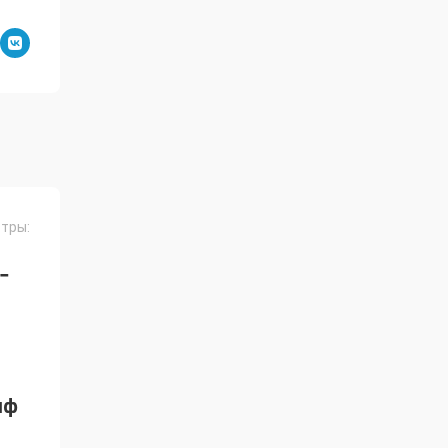
тры:
-
мф