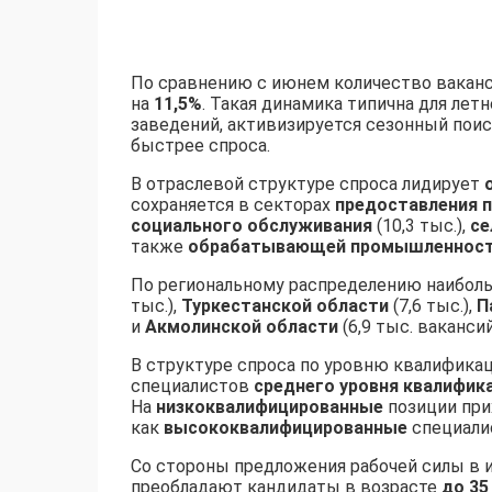
По сравнению с июнем количество ваканс
на
11,5%
. Такая динамика типична для лет
заведений, активизируется сезонный поис
быстрее спроса.
В отраслевой структуре спроса лидирует
сохраняется в секторах
предоставления п
социального обслуживания
(10,3 тыс.),
се
также
обрабатывающей промышленнос
По региональному распределению наибол
тыс.),
Туркестанской области
(7,6 тыс.),
П
и
Акмолинской области
(6,9 тыс. вакансий
В структуре спроса по уровню квалификац
специалистов
среднего уровня квалифик
На
низкоквалифицированные
позиции при
как
высококвалифицированные
специали
Со стороны предложения рабочей силы в
преобладают кандидаты в возрасте
до 35