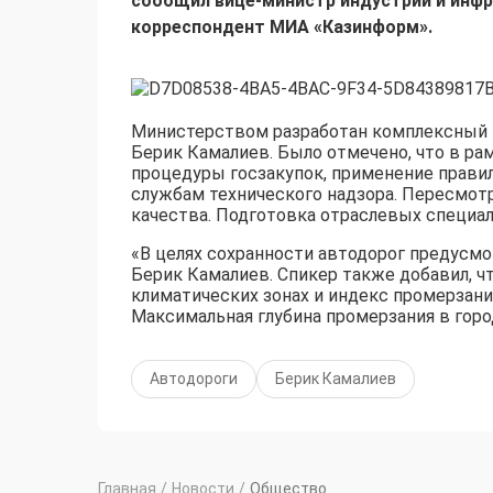
сообщил вице-министр индустрии и инфр
корреспондент МИА «Казинформ».
Министерством разработан комплексный п
Берик Камалиев. Было отмечено, что в ра
процедуры госзакупок, применение прави
службам технического надзора. Пересмот
качества. Подготовка отраслевых специал
«В целях сохранности автодорог предусмо
Берик Камалиев. Спикер также добавил, ч
климатических зонах и индекс промерзания
Максимальная глубина промерзания в город
Автодороги
Берик Камалиев
Главная
/
Новости
/
Общество