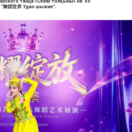
захского танца «Сезім толқыны» на XV
е “舞蹈世界 Удао шыжие”.