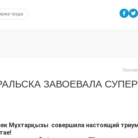
иржа труда
Просмо
АЛЬСКА ЗАВОЕВАЛА СУПЕР
ілек Мұхтарқызы совершила настоящий триу
тае!