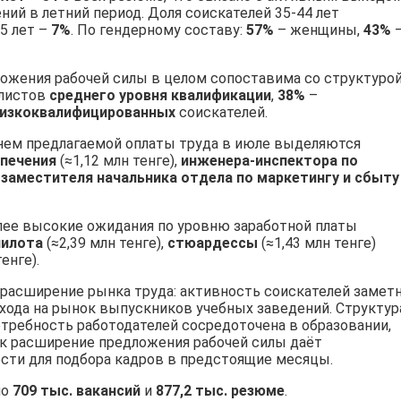
ий в летний период. Доля соискателей 35-44 лет
55 лет –
7%
. По гендерному составу:
57%
– женщины,
43%
ожения рабочей силы в целом сопоставима со структуро
алистов
среднего уровня квалификации
,
38%
–
изкоквалифицированных
соискателей.
нем предлагаемой оплаты труда в июле выделяются
печения
(≈1,12 млн тенге),
инженера-инспектора по
и
заместителя начальника отдела по маркетингу и сбыту
олее высокие ожидания по уровню заработной платы
пилота
(≈2,39 млн тенге),
стюардессы
(≈1,43 млн тенге)
енге).
расширение рынка труда: активность соискателей замет
хода на рынок выпускников учебных заведений. Структур
отребность работодателей сосредоточена в образовании,
как расширение предложения рабочей силы даёт
ти для подбора кадров в предстоящие месяцы.
но
709 тыс. вакансий
и
877,2 тыс. резюме
.