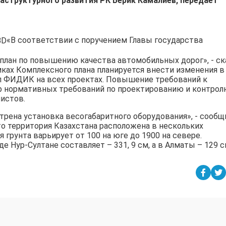
аструктурного развития РК Берик Камалиев, передает
«В соответствии с поручением Главы государства
лан по повышению качества автомобильных дорог», - ск
мках Комплексного плана планируется внести изменения в
л ФИДИК на всех проектах. Повышение требований к
р нормативных требований по проектированию и контро
истов.
трена установка весогабаритного оборудования», - сообщ
то территория Казахстана расположена в нескольких
 грунта варьирует от 100 на юге до 1900 на севере.
е Нур-Султане составляет – 331, 9 см, а в Алматы – 129 с