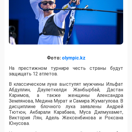
Фото:
olympic.kz
На престижном турнире честь страны будут
защищать 12 атлетов.
В классическом луке выступят мужчины Ильфат
Абдуллин, Даулеткелди Жанбырбай, Дастан
Каримов, а также женщины Александра
Землянова, Медина Мурат и Самира Жумагулова. В
дисциплине блочного лука заявлены Андрей
Тютюн, Акбарали Карабаев, Муса Дилмухамет,
Виктория Лян, Адель Жексенбинова и Роксана
Юнусова.