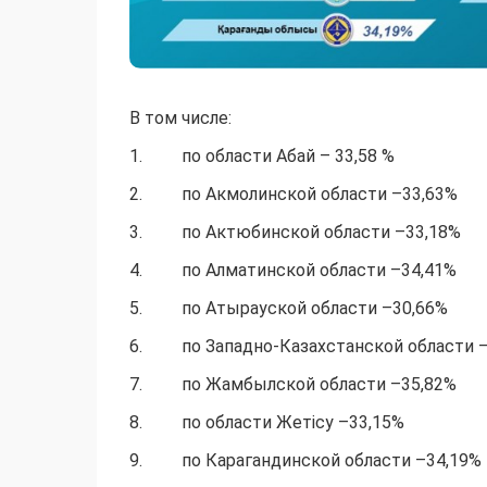
В том числе:
1. по области Абай – 33,58 %
2. по Акмолинской области –33,63%
3. по Актюбинской области –33,18%
4. по Алматинской области –34,41%
5. по Атырауской области –30,66%
6. по Западно-Казахстанской области –
7. по Жамбылской области –35,82%
8. по области Жетісу –33,15%
9. по Карагандинской области –34,19%