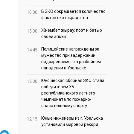
В ЗКО сокращается количество
16:00
фактов скотокрадства
Жиембет жырау: поэт и батыр
15:30
своей эпохи
Полицейские награждены за
14:45
мужество при задержании
подозреваемого в разбойном
нападении в Уральске
Юношеская сборная ЗКО стала
12:30
победителем XV
республиканского летнего
чемпионата по пожарно-
спасательному спорту
Юные инженеры из г. Уральска
12:15
установили мировой рекорд