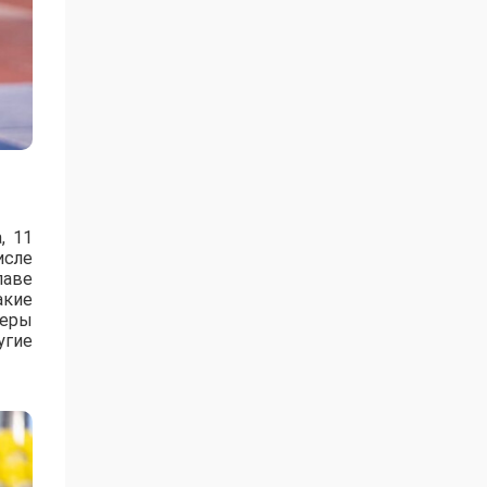
, 11
исле
лаве
акие
зеры
угие