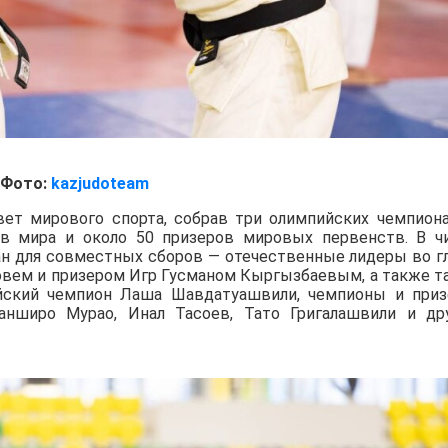
Фото:
kazjudoteam
вет мирового спорта, собрав три олимпийских чемпиона
ов мира и около 50 призеров мировых первенств. В ч
ан для совместных сборов — отечественные лидеры во г
вем и призером Игр Гусманом Кыргызбаевым, а также т
йский чемпион Лаша Шавдатуашвили, чемпионы и при
нширо Мурао, Инал Тасоев, Тато Григалашвили и др