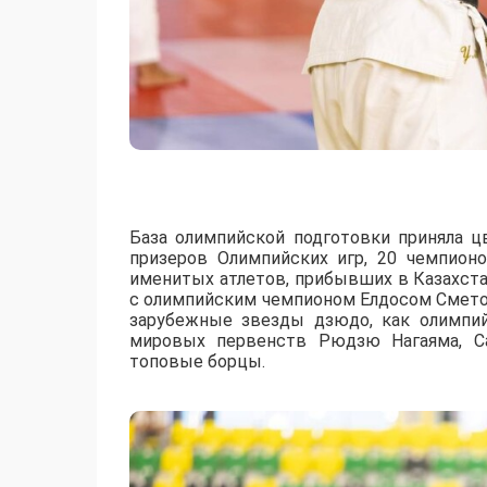
База олимпийской подготовки приняла ц
призеров Олимпийских игр, 20 чемпион
именитых атлетов, прибывших в Казахст
с олимпийским чемпионом Елдосом Смето
зарубежные звезды дзюдо, как олимпи
мировых первенств Рюдзю Нагаяма, Са
топовые борцы.