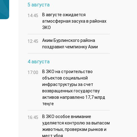
5 августа
В августе ожидается
14:45
атмосферная засуха в районах
ЗКО
Аким Бурлинского района
12:45
поздравил чемпионку Азии
4 августа
В ЗКО на строительство
17:00
объектов социальной
инфраструктуры за счет
возвращенных государству
активов направлено 17,7 млрд
теңге
В ЗКО особое внимание
16:45
уделяется контролю за выпасом
животных, проверкам рынков и
мест убоя