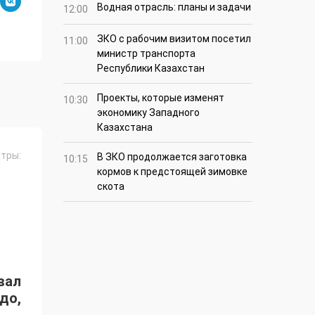
Водная отрасль: планы и задачи
12:00
ЗКО с рабочим визитом посетил
11:00
министр транспорта
Республики Казахстан
Проекты, которые изменят
10:30
экономику Западного
Казахстана
тры:
В ЗКО продолжается заготовка
10:15
кормов к предстоящей зимовке
скота
вал
до,