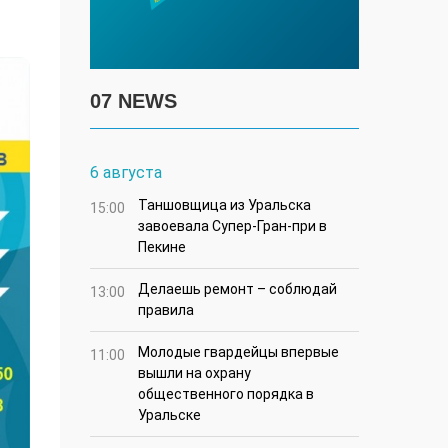
07 NEWS
6 августа
Таншовщица из Уральска
15:00
завоевала Супер-Гран-при в
Пекине
Делаешь ремонт – соблюдай
13:00
правила
Молодые гвардейцы впервые
11:00
вышли на охрану
общественного порядка в
Уральске