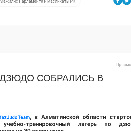
Мажилис Парламента и маслихаты РК
Просмо
 ДЗЮДО СОБРАЛИСЬ В
, в Алматинской области старто
KazJudoTeam
учебно-тренировочный лагерь по дзю