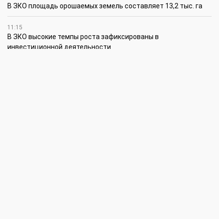
В ЗКО площадь орошаемых земель составляет 13,2 тыс. га
11:15
В ЗКО высокие темпы роста зафиксированы в
инвестиционной деятельности
10:30
По итогам первого полугодия предприятия ЗКО произвели
продукции на 166,6 млрд теңге
6 августа
15:00
Таншовщица из Уральска завоевала Супер-Гран-при в Пекине
13:00
Делаешь ремонт – соблюдай правила
11:00
Молодые гвардейцы впервые вышли на охрану
общественного порядка в Уральске