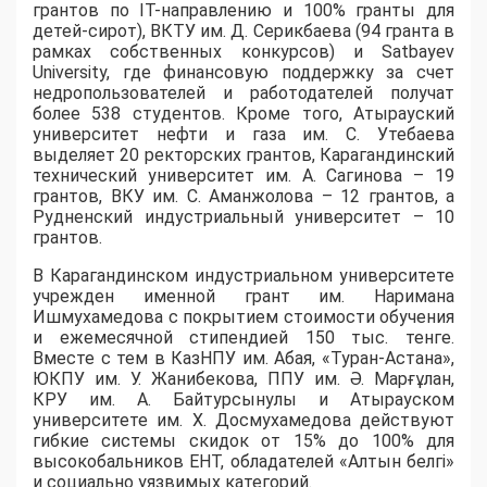
грантов по IT-направлению и 100% гранты для
детей-сирот), ВКТУ им. Д. Серикбаева (94 гранта в
рамках собственных конкурсов) и Satbayev
University, где финансовую поддержку за счет
недропользователей и работодателей получат
более 538 студентов. Кроме того, Атырауский
университет нефти и газа им. С. Утебаева
выделяет 20 ректорских грантов, Карагандинский
технический университет им. А. Сагинова – 19
грантов, ВКУ им. С. Аманжолова – 12 грантов, а
Рудненский индустриальный университет – 10
грантов.
​В Карагандинском индустриальном университете
учрежден именной грант им. Наримана
Ишмухамедова с покрытием стоимости обучения
и ежемесячной стипендией 150 тыс. тенге.
Вместе с тем в КазНПУ им. Абая, «Туран-Астана»,
ЮКПУ им. У. Жанибекова, ППУ им. Ә. Марғұлан,
КРУ им. А. Байтурсынулы и Атырауском
университете им. Х. Досмухамедова действуют
гибкие системы скидок от 15% до 100% для
высокобальников ЕНТ, обладателей «Алтын белгі»
и социально уязвимых категорий.