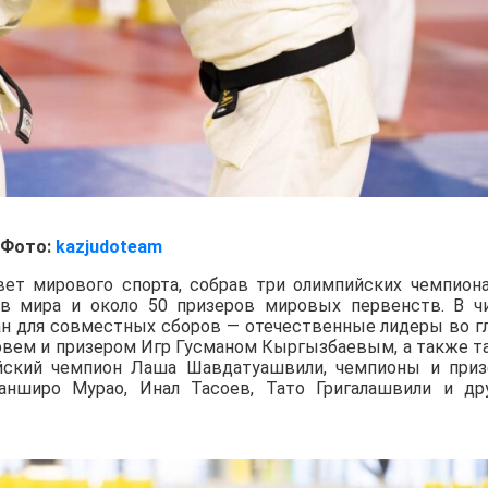
Фото:
kazjudoteam
вет мирового спорта, собрав три олимпийских чемпиона
ов мира и около 50 призеров мировых первенств. В ч
ан для совместных сборов — отечественные лидеры во г
вем и призером Игр Гусманом Кыргызбаевым, а также т
йский чемпион Лаша Шавдатуашвили, чемпионы и при
нширо Мурао, Инал Тасоев, Тато Григалашвили и др