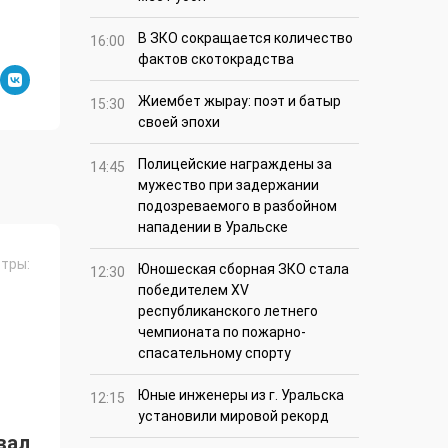
В ЗКО сокращается количество
16:00
фактов скотокрадства
Жиембет жырау: поэт и батыр
15:30
своей эпохи
Полицейские награждены за
14:45
мужество при задержании
подозреваемого в разбойном
нападении в Уральске
тры:
Юношеская сборная ЗКО стала
12:30
победителем XV
республиканского летнего
чемпионата по пожарно-
спасательному спорту
Юные инженеры из г. Уральска
12:15
установили мировой рекорд
вал