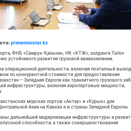
ото:
primeminister.kz
рта, ФНБ «Самрук-Қазына», НК «КТЖ», холдинга Turlov
ению устойчивого развития грузовой авиакомпании.
а операционной деятельности, включая поэтапный выво
вом по конкурентной стоимости для предоставления
ахстан – Западная Европа как транзитного грузового хаб
ей инфраструктуры, включая аэропортовые мощности,
.
ахстанских морских портов «Актау» и «Курык» для
Центральной Азии на Кавказ и в страны Западной Европы.
ланы дальнейшей модернизации инфраструктуры и развит
ропускной способности, а также совершенствования