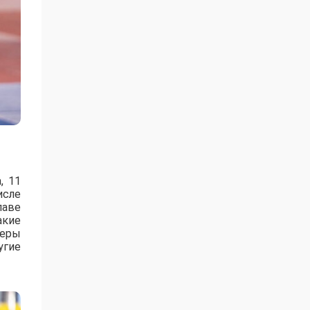
, 11
исле
лаве
акие
зеры
угие