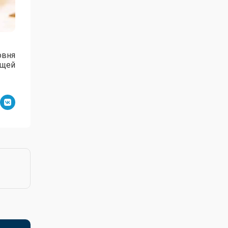
овня
ущей