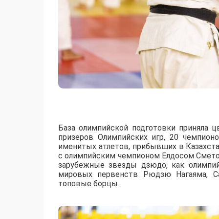
База олимпийской подготовки приняла ц
призеров Олимпийских игр, 20 чемпион
именитых атлетов, прибывших в Казахст
с олимпийским чемпионом Елдосом Смето
зарубежные звезды дзюдо, как олимпи
мировых первенств Рюдзю Нагаяма, Са
топовые борцы.