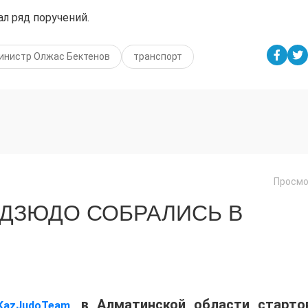
л ряд поручений.
инистр Олжас Бектенов
транспорт
Просмо
 ДЗЮДО СОБРАЛИСЬ В
, в Алматинской области старто
KazJudoTeam