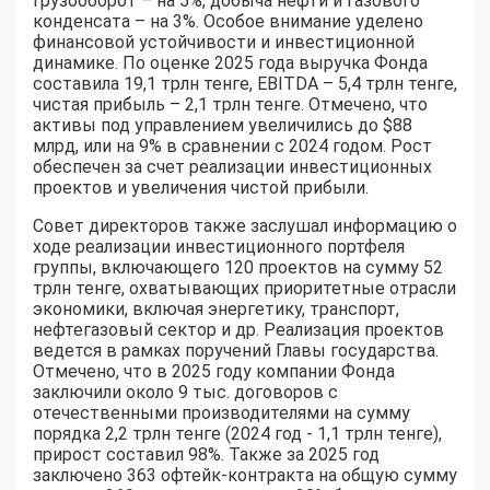
грузооборот – на 5%, добыча нефти и газового
конденсата – на 3%. Особое внимание уделено
финансовой устойчивости и инвестиционной
динамике. По оценке 2025 года выручка Фонда
составила 19,1 трлн тенге, EBITDA – 5,4 трлн тенге,
чистая прибыль – 2,1 трлн тенге. Отмечено, что
активы под управлением увеличились до $88
млрд, или на 9% в сравнении с 2024 годом. Рост
обеспечен за счет реализации инвестиционных
проектов и увеличения чистой прибыли.
Совет директоров также заслушал информацию о
ходе реализации инвестиционного портфеля
группы, включающего 120 проектов на сумму 52
трлн тенге, охватывающих приоритетные отрасли
экономики, включая энергетику, транспорт,
нефтегазовый сектор и др. Реализация проектов
ведется в рамках поручений Главы государства.
Отмечено, что в 2025 году компании Фонда
заключили около 9 тыс. договоров с
отечественными производителями на сумму
порядка 2,2 трлн тенге (2024 год - 1,1 трлн тенге),
прирост составил 98%. Также за 2025 год
заключено 363 офтейк-контракта на общую сумму