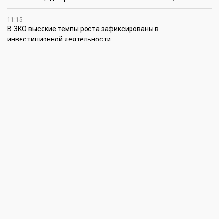
11:15
В ЗКО высокие темпы роста зафиксированы в
инвестиционной деятельности
10:30
По итогам первого полугодия предприятия ЗКО произвели
продукции на 166,6 млрд теңге
6 августа
15:00
Таншовщица из Уральска завоевала Супер-Гран-при в Пекине
13:00
Делаешь ремонт – соблюдай правила
11:00
Молодые гвардейцы впервые вышли на охрану
общественного порядка в Уральске
5 августа