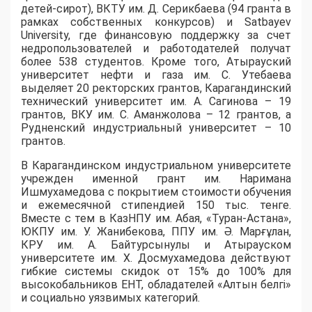
детей-сирот), ВКТУ им. Д. Серикбаева (94 гранта в
рамках собственных конкурсов) и Satbayev
University, где финансовую поддержку за счет
недропользователей и работодателей получат
более 538 студентов. Кроме того, Атырауский
университет нефти и газа им. С. Утебаева
выделяет 20 ректорских грантов, Карагандинский
технический университет им. А. Сагинова – 19
грантов, ВКУ им. С. Аманжолова – 12 грантов, а
Рудненский индустриальный университет – 10
грантов.
​В Карагандинском индустриальном университете
учрежден именной грант им. Наримана
Ишмухамедова с покрытием стоимости обучения
и ежемесячной стипендией 150 тыс. тенге.
Вместе с тем в КазНПУ им. Абая, «Туран-Астана»,
ЮКПУ им. У. Жанибекова, ППУ им. Ә. Марғұлан,
КРУ им. А. Байтурсынулы и Атырауском
университете им. Х. Досмухамедова действуют
гибкие системы скидок от 15% до 100% для
высокобальников ЕНТ, обладателей «Алтын белгі»
и социально уязвимых категорий.