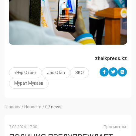
zhaikpress.kz
«Нұр Отан»
Jas Otan
ЗКО
Мурат Мукаев
Главная
/
Новости
/
07 news
7.08.2026, 17:30
Просмотры: