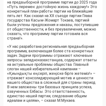
на предвыборной программе партии до 2025 года
«Путь перемен: достойную жизнь каждому!» Это
конкретный план работы партии на ближайшие
пять лет. Как сказал на XX съезде партии Глава
государства Касым-Жомарт Токаев, партией
были учтены предложения и наказы, поступившие
от общественности, и без преувеличения, можно
сказать, что программу партии готовила вся
страна!».
«У нас разработана региональная предвыборная
программа, включающая более ста конкретных
задач. Задачи программы отражают ключевые
запросы западноказахстанцев, содержат ответы
на актуальные проблемы общества. Главный
слоган нашей избирательной кампании –
«Қиындықты еңсеріп, жеңіске бірге жетеміз!» –
отражает консолидирующий мотив и ценности
нашего общества в сложный для страны период.
В нем заложены три базовых принципа успеха,
озвученных Елбасы. Это ответственность,
единство нашей партии, следование общим
идеалам и целям», – сказал М.Мукаев.