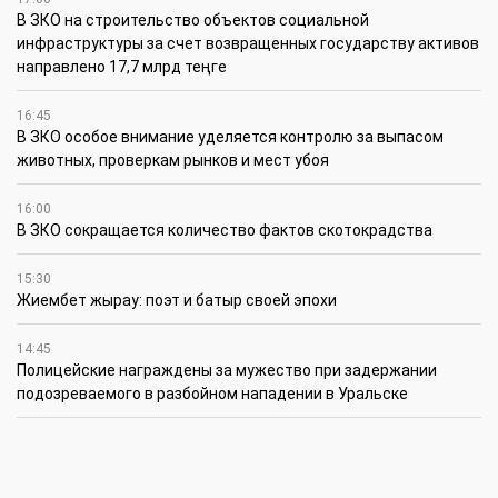
В ЗКО на строительство объектов социальной
инфраструктуры за счет возвращенных государству активов
направлено 17,7 млрд теңге
16:45
В ЗКО особое внимание уделяется контролю за выпасом
животных, проверкам рынков и мест убоя
16:00
В ЗКО сокращается количество фактов скотокрадства
15:30
Жиембет жырау: поэт и батыр своей эпохи
14:45
Полицейские награждены за мужество при задержании
подозреваемого в разбойном нападении в Уральске
12:30
Юношеская сборная ЗКО стала победителем XV
республиканского летнего чемпионата по пожарно-