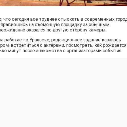
, что сегодня все труднее отыскать в современных город
Отправившись на съемочную площадку за обычным
неожиданно оказался по другую сторону камеры.
па работает в Уральске, редакционное задание казалось
ом, встретиться с актерами, посмотреть, как рождается
ько минут после знакомства с организаторами события
инг-директора по подбору актеров массовых сцен Дина
евозможно. Фотоаппарат и диктофон на один день уступи
урналист – роли участницы массовой сцены.
й зрители обычно видят лишь по другую сторону экрана.