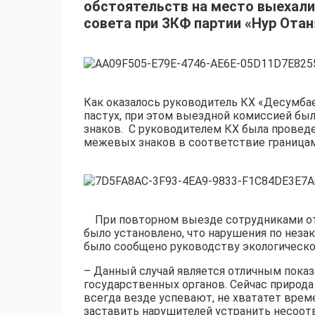
обстоятельств на место выехали
совета при ЗКФ партии «Нур Ота
Как оказалось руководитель КХ «Десумбае
пастух, при этом выездной комиссией бы
знаков. С руководителем КХ была провед
межевых знаков в соответствие границам
При повторном выезде сотрудниками отд
было установлено, что нарушения по нез
было сообщено руководству экологическо
– Данный случай является отличным пока
государственных органов. Сейчас природа
всегда везде успевают, не хвататет врем
заставить нарушителей устранить несоо