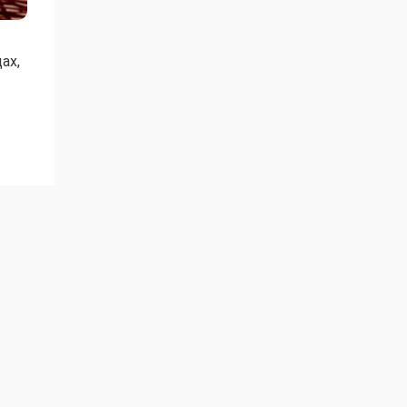
ах,
ли