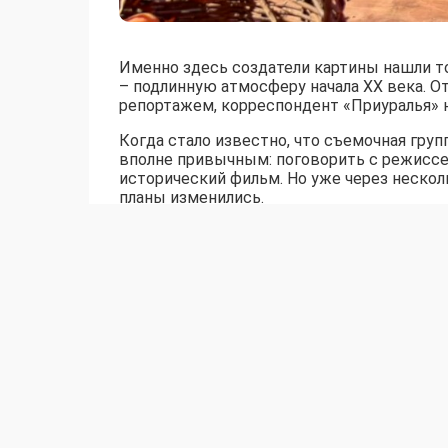
Именно здесь создатели картины нашли то
– подлинную атмосферу начала XX века. 
репортажем, корреспондент «Приуралья» 
Когда стало известно, что съемочная груп
вполне привычным: поговорить с режиссер
исторический фильм. Но уже через нескол
планы изменились.
– А почему бы Вам не поучаствовать?
– неожиданно предложила ассистент каст
Кузнецова.
От такого предложения отказаться было н
место костюму начала прошлого века, а ж
Так началось знакомство с миром, которы