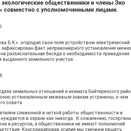
 экологические общественники и члены Эко
н» совместно с уполномоченными лицами.
ва Б.К.» огородил свои поля устройством электрический
л зафиксирован факт неправомерного установления меж
ена разъяснительная беседа о необходимости приведения
 выданного земельного участка.
ела земельных отношений и акимата Байтерексого райо
аконно установленным межевым знакам устранены, о чем
го совета.
зателем слаженной и четкой работы общественности и
 нуждается в охране как никогда. К сожалению, госорганы
ени и ресурсов, а общественники не имеют полномочий
тветствия. Консолидировав усилия мы сможем решать