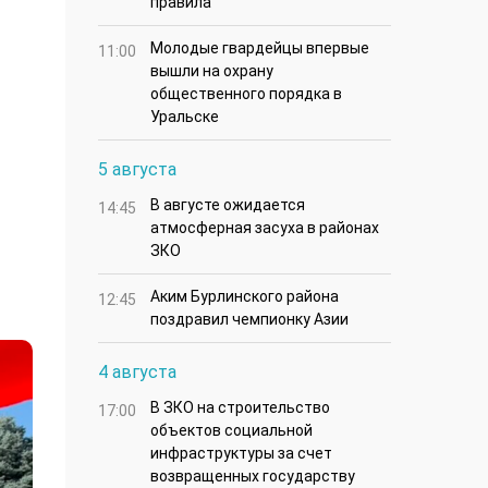
правила
Молодые гвардейцы впервые
11:00
вышли на охрану
общественного порядка в
Уральске
5 августа
В августе ожидается
14:45
атмосферная засуха в районах
ЗКО
Аким Бурлинского района
12:45
поздравил чемпионку Азии
4 августа
В ЗКО на строительство
17:00
объектов социальной
инфраструктуры за счет
возвращенных государству