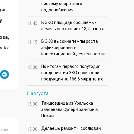
систему оборотного
щие
водоснабжения
й
В ЗКО площадь орошаемых
11:45
земель составляет 13,2 тыс. га
ова,
В ЗКО высокие темпы роста
11:15
s.kz
зафиксированы в
инвестиционной деятельности
По итогам первого полугодия
10:30
предприятия ЗКО произвели
продукции на 166,6 млрд теңге
6 августа
Таншовщица из Уральска
15:00
завоевала Супер-Гран-при в
Пекине
Делаешь ремонт – соблюдай
13:00
тры: