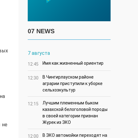
07 NEWS
евых
7 августа
Имя как жизненный ориентир
12:45
В Чингирлауском районе
12:30
аграрии приступили к уборке
сельхозкультур
на
Лучшим племенным быком
12:15
казахской белоголовой породы
в своей категории признан
Жүрек из ЗКО
 не
В ЗКО автомойки переходят на
12:00