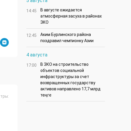
5 августа
В августе ожидается
14:45
атмосферная засуха в районах
ЗКО
Аким Бурлинского района
12:45
поздравил чемпионку Азии
4 августа
В ЗКО на строительство
17:00
объектов социальной
инфраструктуры за счет
возвращенных государству
активов направлено 17,7 млрд
теңге
тры: