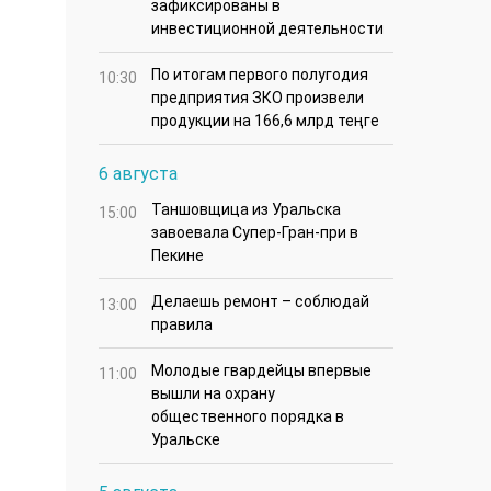
зафиксированы в
инвестиционной деятельности
По итогам первого полугодия
10:30
предприятия ЗКО произвели
продукции на 166,6 млрд теңге
6 августа
Таншовщица из Уральска
15:00
завоевала Супер-Гран-при в
Пекине
Делаешь ремонт – соблюдай
13:00
правила
Молодые гвардейцы впервые
11:00
вышли на охрану
общественного порядка в
Уральске