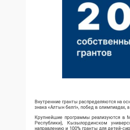
Внутренние гранты распределяются на осн
знака «Алтын белгі», побед в олимпиадах,
​Крупнейшие программы реализуются в М
Республики), Кызылординском универс
направлению и 100% гранты для детей-сир