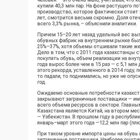
купили 40,3 млн пар. На фоне растущего п
производство, которое фактически стоит 
лет, смотрится весьма скромно. Доля от
всего 3,3% рынка, – объяснили аналитики.
Причем 15–20 лет назад удельный вес вы
обувных фабрик на внутреннем рынке бы
25%–37%, хотя объемы отшивали такие же 
Дело в том, что с 2011 года казахстанцы 
покупать обувь, объем реализации на вну
года вырос более чем в 15 раз — с 5,1 млн 
этого рекорда, уставленного в 2014 году, 
то падали, то поднимались, но уже не опус
год.
Ожидаемо основные потребности казахст
закрывают заграничные поставщики — имп
всего объема ресурсов в секторе. Главн
Казахстана является Китай, на втором мес
— Узбекистан. В прошлом году в республику
январь–март этого года —12,2 млн пар (плюс
При таком уровне импорта цены на обувь
заграничные поставщики. Наиболее ощут