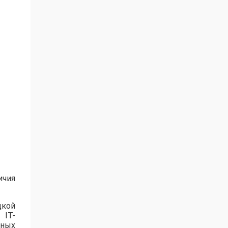
ичия
цкой
 IT-
нных