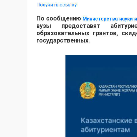
Получить ссылку
По сообщению
Министерства науки 
вузы предоставят абитур
образовательных грантов, ски
государственных.