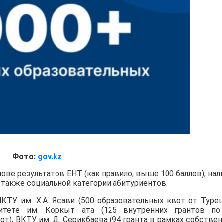
Фото:
gov.kz
ове результатов ЕНТ (как правило, выше 100 баллов), нал
 а также социальной категории абитуриентов.
КТУ им. Х.А. Ясави (500 образовательных квот от Туре
итете им. Коркыт ата (125 внутренних грантов по
от), ВКТУ им. Д. Серикбаева (94 гранта в рамках собстве