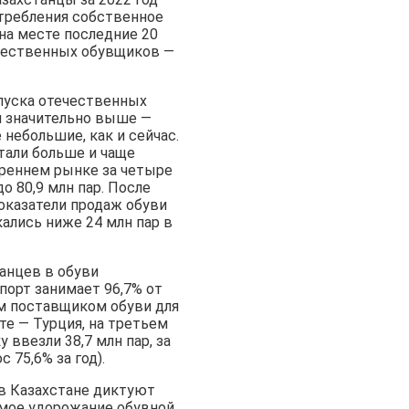
отребления собственное
на месте последние 20
ечественных обувщиков —
пуска отечественных
л значительно выше —
небольшие, как и сейчас.
стали больше и чаще
треннем рынке за четыре
до 80,9 млн пар. После
показатели продаж обуви
кались ниже 24 млн пар в
анцев в обуви
орт занимает 96,7% от
ым поставщиком обуви для
те — Турция, на третьем
 ввезли 38,7 млн пар, за
 75,6% за год).
 в Казахстане диктуют
имое удорожание обувной