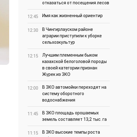
отказаться от посещения лесов
Имя как жизненный ориентир
12:45
В Чингирлауском районе
12:30
аграрии приступили к уборке
сельхозкультур
Лучшим племенным быком
12:15
казахской белоголовой породы
в своей категории признан
Жүрек из ЗКО
В ЗКО автомойки переходят на
12:00
систему оборотного
водоснабжения
В ЗКО площадь орошаемых
11:45
земель составляет 13,2 тыс. га
В ЗКО высокие темпы роста
11:15