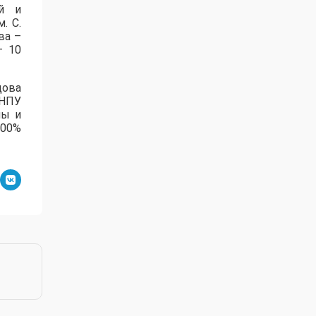
ей и
. С.
ва –
– 10
дова
зНПУ
лы и
100%