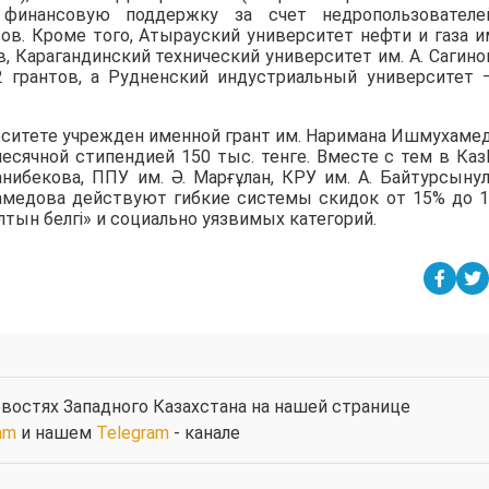
де финансовую поддержку за счет недропользовател
ов. Кроме того, Атырауский университет нефти и газа им
, Карагандинский технический университет им. А. Сагино
2 грантов, а Рудненский индустриальный университет 
рситете учрежден именной грант им. Наримана Ишмухаме
есячной стипендией 150 тыс. тенге. Вместе с тем в Ка
анибекова, ППУ им. Ә. Марғұлан, КРУ им. А. Байтурсыну
амедова действуют гибкие системы скидок от 15% до 
тын белгі» и социально уязвимых категорий.
востях Западного Казахстана на нашей странице
am
и нашем
Telegram
- канале