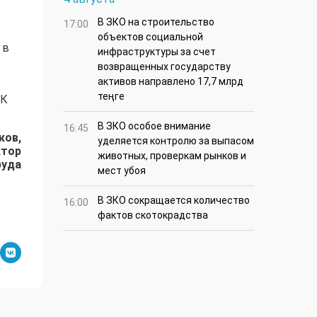
В ЗКО на строительство
17:00
объектов социальной
 в
инфраструктуры за счет
возвращенных государству
активов направлено 17,7 млрд
теңге
РК
В ЗКО особое внимание
16:45
ков,
уделяется контролю за выпасом
ктор
животных, проверкам рынков и
руда
мест убоя
В ЗКО сокращается количество
16:00
фактов скотокрадства