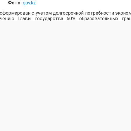
Фото:
gov.kz
 сформирован с учетом долгосрочной потребности эконо
чению Главы государства 60% образовательных гра
кие направления подготовки, которые сегодня явля
гического развития страны.
регионов квалифицированными кадрами. В рамках про
рантов будут обучаться в ведущих университетах северн
то возможность получить бесплатное высшее образова
е страны и каждого талантливого молодого человек
 стали обладателями грантов. При этом правила конк
о его открытость и справедливость. Мы последовате
ежи: сегодня получить диплом ведущих зарубеж
азахстана. Для обучения в филиалах зарубежных вуз
х в нашей стране, также предусмотрены гранты. Это
ое международное образование стало доступнее
 и высшего образования Саясат Нурбек.
бразовательных грантов было подано около 127 тысяч зая
нее. Рост числа заявок свидетельствует о сохраняющ
разования по государственному образовательному заказу