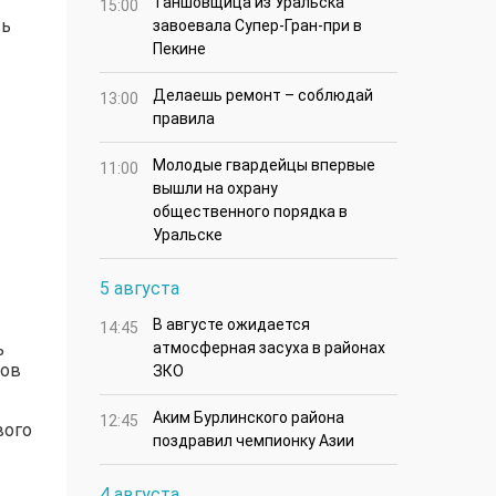
Таншовщица из Уральска
15:00
ть
завоевала Супер-Гран-при в
Пекине
Делаешь ремонт – соблюдай
13:00
правила
Молодые гвардейцы впервые
11:00
вышли на охрану
общественного порядка в
Уральске
5 августа
В августе ожидается
14:45
ь
атмосферная засуха в районах
сов
ЗКО
Аким Бурлинского района
12:45
вого
поздравил чемпионку Азии
4 августа