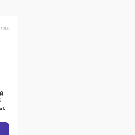
тры:
й
5
ы.