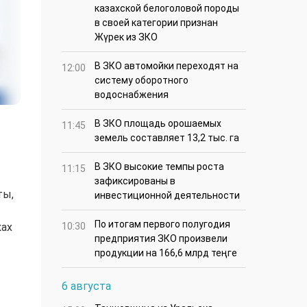
казахской белоголовой породы
в своей категории признан
Жүрек из ЗКО
В ЗКО автомойки переходят на
12:00
систему оборотного
водоснабжения
В ЗКО площадь орошаемых
11:45
земель составляет 13,2 тыс. га
В ЗКО высокие темпы роста
11:15
зафиксированы в
ты,
инвестиционной деятельности
По итогам первого полугодия
ках
10:30
предприятия ЗКО произвели
продукции на 166,6 млрд теңге
6 августа