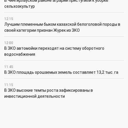
В Чингирлауском районе аграрии приступили к уборке
сельхозкультур
12:15
Лучшим племенным быком казахской белоголовой породы в
своей категории признан Жүрек из ЗКО
12:00
В ЗКО автомойки переходят на систему оборотного
водоснабжения
11:45
В ЗКО площадь орошаемых земель составляет 13,2 тыс. га
11:15
В ЗКО высокие темпы роста зафиксированы в
инвестиционной деятельности
10:30
По итогам первого полугодия предприятия ЗКО произвели
продукции на 166,6 млрд теңге