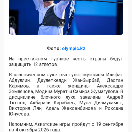
Фото:
olympic.kz
На престижном турнире честь страны будут
защищать 12 атлетов.
В классическом луке выступят мужчины Ильфат
Абдуллин, Даулеткелди Жанбырбай, Дастан
Каримов, а также женщины Александра
Землянова, Медина Мурат и Самира Жумагулова. В
дисциплине блочного лука заявлены Андрей
Тютюн, Акбарали Карабаев, Муса Дилмухамет,
Виктория Лян, Адель Жексенбинова и Роксана
Юнусова.
Напомним, Азиатские игры пройдут с 19 сентября
по 4 октября 2026 года.