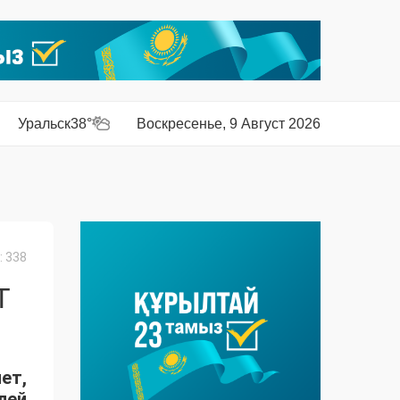
Уральск
38°
Воскресенье, 9 Август 2026
 338
Т
ет,
лей