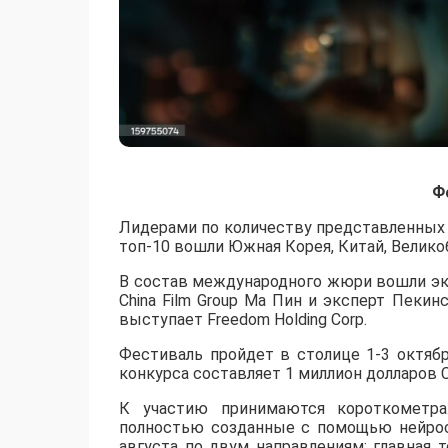
Ф
Лидерами по количеству представленных р
топ-10 вошли Южная Корея, Китай, Великоб
В состав международного жюри вошли эк
China Film Group Ма Пин и эксперт Пеки
выступает Freedom Holding Corp.
​Фестиваль пройдет в столице 1-3 октяб
конкурса составляет 1 миллион долларов 
К участию принимаются короткометр
полностью созданные с помощью нейросет
августа по двум направлениям: главная т