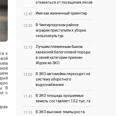
отказаться от посещения лесов
Имя как жизненный ориентир
12:45
В Чингирлауском районе
12:30
аграрии приступили к уборке
сельхозкультур
Лучшим племенным быком
12:15
казахской белоголовой породы
ся к
в своей категории признан
овой
вила
Жүрек из ЗКО
нной
ашем
В ЗКО автомойки переходят на
12:00
ждый
систему оборотного
ющую
водоснабжения
ы. В
ел с
В ЗКО площадь орошаемых
11:45
земель составляет 13,2 тыс. га
прав
В ЗКО высокие темпы роста
11:15