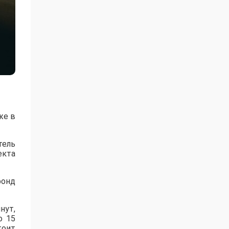
же в
тель
екта
фонд
нут,
о 15
тоит