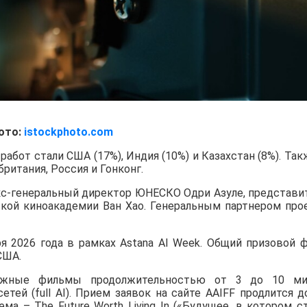
ото:
istockphoto.com
абот стали США (17%), Индия (10%) и Казахстан (8%). Так
ритания, Россия и Гонконг.
с-генеральный директор ЮНЕСКО Одри Азуле, представи
нской киноакадемии Ван Хао. Генеральным партнером про
ря 2026 года в рамках Astana AI Week. Общий призовой 
США.
ажные фильмы продолжительностью от 3 до 10 ми
ей (full AI). Прием заявок на сайте AAIFF продлится д
ема – The Future Worth Living In («Будущее, в котором с