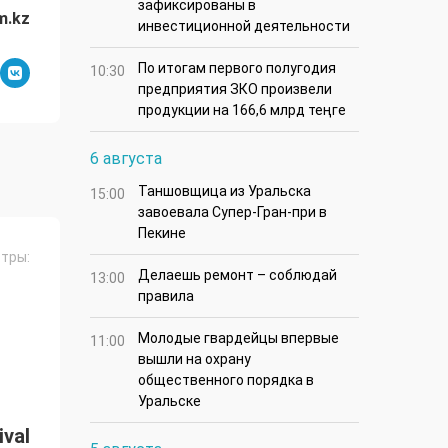
зафиксированы в
m.kz
инвестиционной деятельности
По итогам первого полугодия
10:30
предприятия ЗКО произвели
продукции на 166,6 млрд теңге
6 августа
Таншовщица из Уральска
15:00
завоевала Супер-Гран-при в
Пекине
тры:
Делаешь ремонт – соблюдай
13:00
правила
Молодые гвардейцы впервые
11:00
вышли на охрану
общественного порядка в
Уральске
val