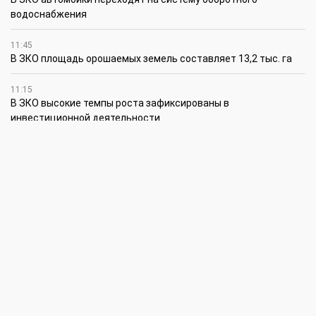
водоснабжения
11:45
В ЗКО площадь орошаемых земель составляет 13,2 тыс. га
11:15
В ЗКО высокие темпы роста зафиксированы в
инвестиционной деятельности
10:30
По итогам первого полугодия предприятия ЗКО произвели
продукции на 166,6 млрд теңге
6 августа
15:00
Таншовщица из Уральска завоевала Супер-Гран-при в Пекине
13:00
Делаешь ремонт – соблюдай правила