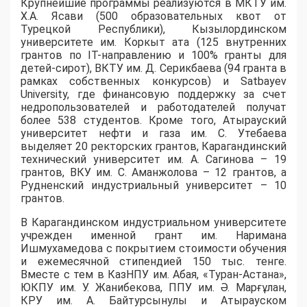
​Крупнейшие программы реализуются в МКТУ им.
Х.А. Ясави (500 образовательных квот от
Турецкой Республики), Кызылординском
университете им. Коркыт ата (125 внутренних
грантов по IT-направлению и 100% гранты для
детей-сирот), ВКТУ им. Д. Серикбаева (94 гранта в
рамках собственных конкурсов) и Satbayev
University, где финансовую поддержку за счет
недропользователей и работодателей получат
более 538 студентов. Кроме того, Атырауский
университет нефти и газа им. С. Утебаева
выделяет 20 ректорских грантов, Карагандинский
технический университет им. А. Сагинова – 19
грантов, ВКУ им. С. Аманжолова – 12 грантов, а
Рудненский индустриальный университет – 10
грантов.
​В Карагандинском индустриальном университете
учрежден именной грант им. Наримана
Ишмухамедова с покрытием стоимости обучения
и ежемесячной стипендией 150 тыс. тенге.
Вместе с тем в КазНПУ им. Абая, «Туран-Астана»,
ЮКПУ им. У. Жанибекова, ППУ им. Ә. Марғұлан,
КРУ им. А. Байтурсынулы и Атырауском