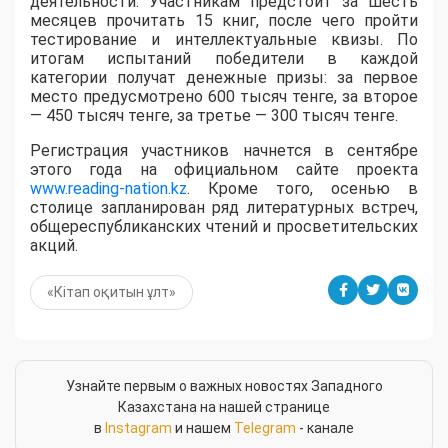
деятельности. Участникам предстоит за шесть
месяцев прочитать 15 книг, после чего пройти
тестирование и интеллектуальные квизы. По
итогам испытаний победители в каждой
категории получат денежные призы: за первое
место предусмотрено 600 тысяч тенге, за второе
— 450 тысяч тенге, за третье — 300 тысяч тенге.
Регистрация участников начнется в сентябре
этого года на официальном сайте проекта
www.reading-nation.kz
. Кроме того, осенью в
столице запланирован ряд литературных встреч,
общереспубликанских чтений и просветительских
акций.
«Кітап оқитын ұлт»
Узнайте первым о важных новостях Западного
Казахстана на нашей странице
в
Instagram
и нашем
Telegram
- канале