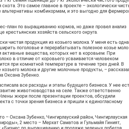
1 кг семян пшеницы до 7 кг экологически чистого проду
 скота. Это самое главное в проекте – экологически чис
е альтернативы комбикормам, и это выгодно для фермеров
нес-план по выращиванию кормов, но даже провел анализ
це крестьянских хозяйств сельского округа.
ки чистая продукция из козьего молока. У меня есть одна
ширить поголовье и перерабатывать полезное козье моло
и активные вещества, которых нет в коровьем. При
локо в отличие от коровьего усваивается человеком
нится при комнатной температуре в течение трех дней. В
козьего молока и другие молочные продукты, – рассказа
на Оксана Зубенко.
списала все расходы и этапы будущего бизнеса. У нее ес
азвитие животноводства на селе. Также ответственно
. Члены жюри после презентации проектов, обсудили
кта с точки зрения бизнеса и пришли к единогласному
о – Оксана Зубенко, Чингирлауский район, Чингирлауская
ироды», 2 место – Мерхат Саматов и Гульмайя Гиният,
ект «Бизнес по выращиванию и продаже зеленых побегов