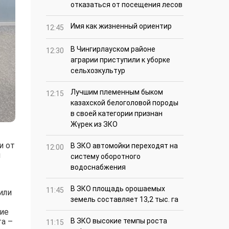
отказаться от посещения лесов
Имя как жизненный ориентир
12:45
В Чингирлауском районе
12:30
аграрии приступили к уборке
сельхозкультур
Лучшим племенным быком
12:15
казахской белоголовой породы
в своей категории признан
Жүрек из ЗКО
и от
В ЗКО автомойки переходят на
12:00
и
систему оборотного
водоснабжения
В ЗКО площадь орошаемых
11:45
или
земель составляет 13,2 тыс. га
гие
та –
В ЗКО высокие темпы роста
11:15