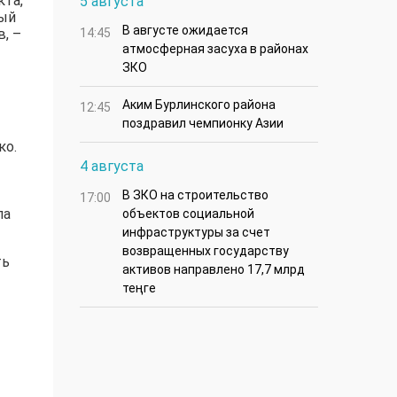
кта,
5 августа
тый
В августе ожидается
, –
14:45
атмосферная засуха в районах
ЗКО
Аким Бурлинского района
12:45
поздравил чемпионку Азии
ко.
4 августа
В ЗКО на строительство
17:00
ла
объектов социальной
инфраструктуры за счет
возвращенных государству
ть
активов направлено 17,7 млрд
теңге