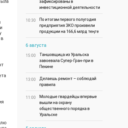
была
зафиксированы в
инвестиционной деятельности
По итогам первого полугодия
10:30
ы
предприятия ЗКО произвели
и
продукции на 166,6 млрд теңге
у
 в
6 августа
Таншовщица из Уральска
15:00
завоевала Супер-Гран-при в
нт
Пекине
ета
Делаешь ремонт – соблюдай
13:00
правила
Молодые гвардейцы впервые
11:00
ия
вышли на охрану
общественного порядка в
Уральске
елю