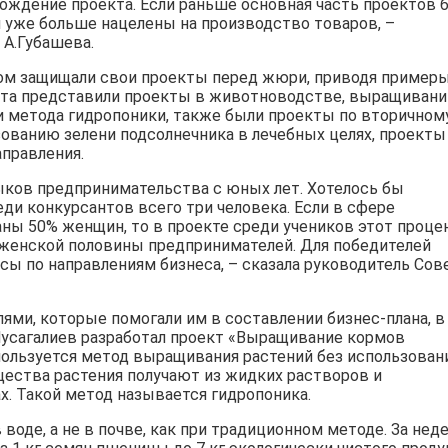
ождение проекта. Если раньше основная часть проектов 
ни уже больше нацелены на производство товаров, –
 А.Губашева.
том защищали свои проекты перед жюри, приводя пример
бята представили проекты в животноводстве, выращивани
и метода гидропоники, также были проекты по вторичном
ованию зелени подсолнечника в лечебных целях, проекты
правления.
ыков предпринимательства с юных лет. Хотелось бы
ди конкурсантов всего три человека. Если в сфере
ны 50% женщин, то в проекте среди учеников этот проце
 женской половины предпринимателей. Для победителей
сы по направлениям бизнеса, – сказала руководитель Сов
лями, которые помогали им в составлении бизнес-плана, в
 Мусагалиев разработал проект «Выращивание кормов
ользуется метод выращивания растений без использован
щества растения получают из жидких растворов и
. Такой метод называется гидропоника.
 воде, а не в почве, как при традиционном методе. За нед