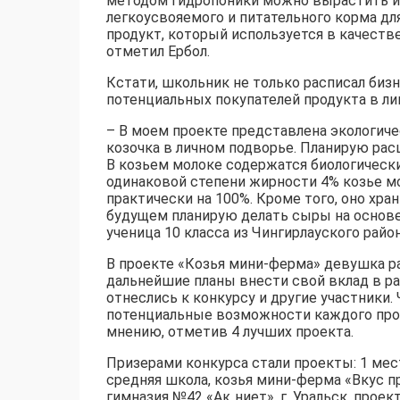
методом гидропоники можно вырастить из 
легкоусвояемого и питательного корма для
продукт, который используется в качеств
отметил Ербол.
Кстати, школьник не только расписал биз
потенциальных покупателей продукта в ли
– В моем проекте представлена экологичес
козочка в личном подворье. Планирую рас
В козьем молоке содержатся биологическ
одинаковой степени жирности 4% козье мо
практически на 100%. Кроме того, оно хра
будущем планирую делать сыры на основе 
ученица 10 класса из Чингирлауского райо
В проекте «Козья мини-ферма» девушка ра
дальнейшие планы внести свой вклад в р
отнеслись к конкурсу и другие участники
потенциальные возможности каждого прое
мнению, отметив 4 лучших проекта.
Призерами конкурса стали проекты: 1 мест
средняя школа, козья мини-ферма «Вкус пр
гимназия №42 «Ақ ниет», г. Уральск, про