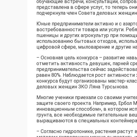
обучающие встречи, консультации, сопров
представлена в сфере услуг, то теперь о
подчеркнула член Совета деловых женщин
Юные предприниматели активно и с азар
востребованности товара или услуги. Ре
пшеницы и других агрокультур при помощ
использованию бытовых отходов, использ
цифровой сфере, мыловарение и другие на
– Основная цель конкурса – развитие нав
отметить активность девушек, парней сре
предпринимательства сейчас задействова
равен 80%. Наблюдается рост активности
конкурса будут организованы мастер-клас
деловых женщин ЗКО Ляна Турсынова.
Многие ученики приехали со своими учите
защите своего проекта. Например, Ербол
инновационным способом», в котором исп
грунта, все необходимые питательные ве
выращиваются в специальных контейнерах
– Согласно гидропонике, растения растут в