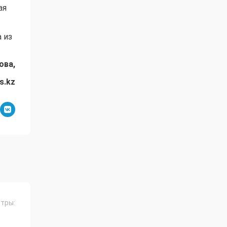
ая
 из
ова,
s.kz
тры:
Й