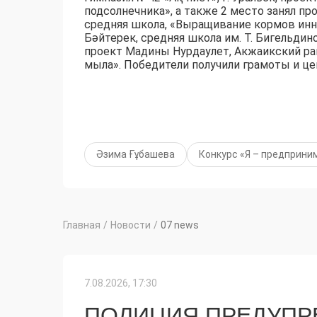
подсолнечника», а также 2 место занял пр
средняя школа, «Выращивание кормов инн
Бәйтерек, средняя школа им. Т. Бигельди
проект Мадины Нурдаулет, Акжаикский рай
мыла». Победители получили грамоты и ц
Әзима Ғұбашева
Конкурс «Я – предприни
Главная
/
Новости
/
07 news
7.08.2026, 17:30
ПОЛИЦИЯ ПРЕДУПР