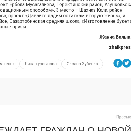
оект Ербола Мусагалиева, Теректинский район, Узункольск
овационным способом», 3 место – Шахназ Кали, район
нова, проект «Давайте дадим остаткам вторую жизнь», и
он, Базартобинская средняя школа, «Изготовление букета
енные призы.
Жанна Балык
zhaikpres
матель»
Ляна турсынова
Оксана Зубенко
Просмо
ЕЖДАЕТ ГРАЖДАН О НОВО