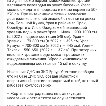
на 2 дня позже нормы. Максимальные уровни
весеннего половодья на реках бассейна Урала
можно ожидать в пределах и выше нормы на 50-
270 см. При интенсивном таянии возможно
достижение значений опасной отметки на реках
Орь, Большой Кумак, Урал в районе гг. Орск,
Оренбург и с. Илек. Ожидаемый наивысший
уровень воды в реках Урал – Илек – 900-1000 см
(в 2022 г. подъем составил 548 см), Урал –
Уральск – 70-800 см (в 2022 г. – 395 см, Урал –
Кушум – 700-800 см (в 2022 г. – 445 см), Урал –
Тайпак –550-650 (2022 г. – 37 см). При заторных
явлениях уровень воды может превысить
ожидаемые значения. Сброс с ириклинского
водохранилища составляет 15 м3 в секунду.
Начальник ДЧС по ЗКО Ернур Утегенов сообщил,
что на базе ДЧС ЗКО создан областной
оперативный противопаводковый штаб, который
работает круглосуточно.
– Жертв и пострадавших нет, эвакуация
населения и отгон скота не осуществлялся.