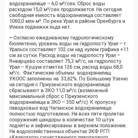
водохранилище – 6,0 м³/сек. Сброс воды
расходом 15,0 м³/сек продолжается. На сегодня
свободная емкость водохранилища составляет
1060,0 млн м³. По реке Урал в районе Оренбурга и
Илека подвижки льда нет.
–
Согласно ежедневному гидрологическому
бюллетеню, уровень воды на гидропосту Урал – г.
Уральск составляет 102 см над нулем графика +11
см за сутки. Расход воды на гидропосту Урал –
Январцево составляет 75,3 м³/с, на гидропосту
Урал – Кушум отметка 126 см, расход воды 68,0
м³/с. Фактические объемы водохранилищ
УКООС заполнены на 33,62%. По Большому Узеню
на сегодня с Приузенского водохранилища
сбрасывают в ЗКО 11,0 м³/с (возможный
максимальный сброс с Приузенского
водохранилища в ЗКО – 350 м³/с). К пропуску
паводковых вод Чаганское водохранилище
полностью подготовлено. На всех пяти пролетах
сооружения шандоры в количестве 10 штук
подняты и зафиксированы в верхнем положении.
На водохозяйственных объектах ЗКФ РГП
«Казводхоз» существенного паводкового