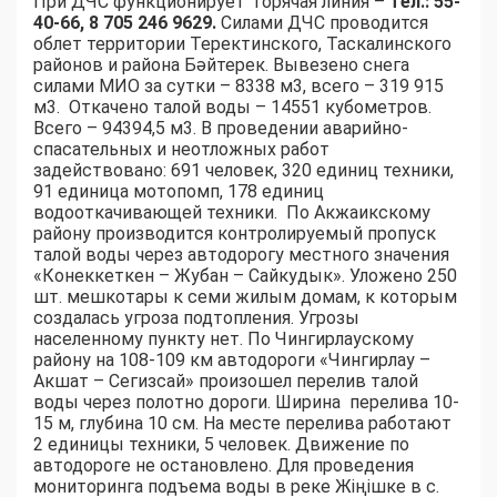
При ДЧС функционирует горячая линия –
тел.: 55-
40-66, 8 705 246 9629.
Силами ДЧС проводится
облет территории Теректинского, Таскалинского
районов и района Бәйтерек. Вывезено снега
силами МИО за сутки – 8338 м3, всего – 319 915
м3. Откачено талой воды – 14551 кубометров.
Всего – 94394,5 м3. В проведении аварийно-
спасательных и неотложных работ
задействовано: 691 человек, 320 единиц техники,
91 единица мотопомп, 178 единиц
водооткачивающей техники. По Акжаикскому
району производится контролируемый пропуск
талой воды через автодорогу местного значения
«Конеккеткен – Жубан – Сайкудык». Уложено 250
шт. мешкотары к семи жилым домам, к которым
создалась угроза подтопления. Угрозы
населенному пункту нет. По Чингирлаускому
району на 108-109 км автодороги «Чингирлау –
Акшат – Сегизсай» произошел перелив талой
воды через полотно дороги. Ширина перелива 10-
15 м, глубина 10 см. На месте перелива работают
2 единицы техники, 5 человек. Движение по
автодороге не остановлено. Для проведения
мониторинга подъема воды в реке Жіңішке в с.