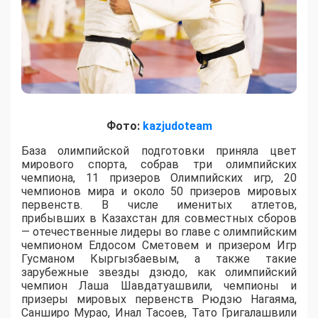
Фото:
kazjudoteam
База олимпийской подготовки приняла цвет
мирового спорта, собрав три олимпийских
чемпиона, 11 призеров Олимпийских игр, 20
чемпионов мира и около 50 призеров мировых
первенств. В числе именитых атлетов,
прибывших в Казахстан для совместных сборов
— отечественные лидеры во главе с олимпийским
чемпионом Елдосом Сметовем и призером Игр
Гусманом Кыргызбаевым, а также такие
зарубежные звезды дзюдо, как олимпийский
чемпион Лаша Шавдатуашвили, чемпионы и
призеры мировых первенств Рюдзю Нагаяма,
Санширо Мурао, Инал Тасоев, Тато Григалашвили