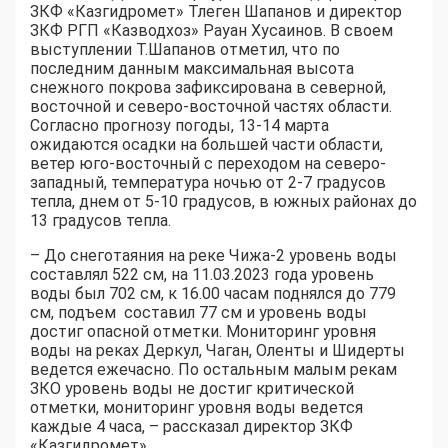
ЗКФ «Казгидромет» Тлеген Шапанов и директор
ЗКФ РГП «Казводхоз» Рауан Хусаинов. В своем
выступлении Т.Шапанов отметил, что по
последним данным максимальная высота
снежного покрова зафиксирована в северной,
восточной и северо-восточной частях области.
Согласно прогнозу погоды, 13-14 марта
ожидаются осадки на большей части области,
ветер юго-восточный с переходом на северо-
западный, температура ночью от 2-7 градусов
тепла, днем от 5-10 градусов, в южных районах до
13 градусов тепла.
– До снеготаяния на реке Чижа-2 уровень воды
составлял 522 см, на 11.03.2023 года уровень
воды был 702 см, к 16.00 часам поднялся до 779
см, подъем составил 77 см и уровень воды
достиг опасной отметки. Мониторинг уровня
воды на реках Деркул, Чаган, Оленты и Шидерты
ведется ежечасно. По остальным малым рекам
ЗКО уровень воды не достиг критической
отметки, мониторинг уровня воды ведется
каждые 4 часа, – рассказал директор ЗКФ
«Казгидромет».