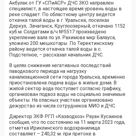
Акбулак от ГУ «СПиАСР» ДЧС ЗКО направлен
специалист, в настоящее время уровень воды в
реке спадает. По областному центру ведется
откачка талой воды в г. Уральске, поселках
Деркул, Зачаганск, Круглоозерный, откачано 1152
куб.м. Солдатами в/ч №5517 произведено
укрепление вала по ул. Рахимова мкр Балауса,
уложено 200 мешкотары. По Теректинскому
району ведется откачка талой воды в с.
Подстепное, – рассказал начальник ДЧС.
В целях снижения негативных последствий
паводкового периода на нагрузку
канализационной сети города Уральска, временно
приостановлена подача воды в жилые дома. В
жилой сектор вода поступает согласно графику,
организован подвоз воды на социально значимые
объекты. На опасных участках организовано
дежурство из числа сотрудников МИО и ДЧС.
Директор ЗКФ РГП «Казводхоз» Рауан Хусаинов
сообщил, что по состоянию на 11 марта 2023 года,
отметка Ириклинского водохранилища
составляет – 240,32 м. при притоке в