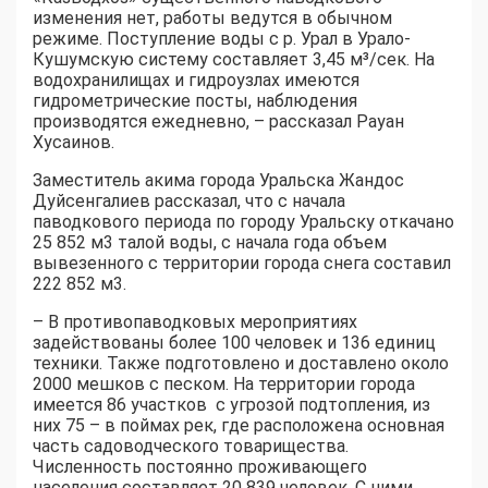
изменения нет, работы ведутся в обычном
режиме. Поступление воды с р. Урал в Урало-
Кушумскую систему составляет 3,45 м³/сек. На
водохранилищах и гидроузлах имеются
гидрометрические посты, наблюдения
производятся ежедневно, – рассказал Рауан
Хусаинов.
Заместитель акима города Уральска Жандос
Дуйсенгалиев рассказал, что с начала
паводкового периода по городу Уральску откачано
25 852 м3 талой воды, с начала года объем
вывезенного с территории города снега составил
222 852 м3.
– В противопаводковых мероприятиях
задействованы более 100 человек и 136 единиц
техники. Также подготовлено и доставлено около
2000 мешков с песком. На территории города
имеется 86 участков с угрозой подтопления, из
них 75 – в поймах рек, где расположена основная
часть садоводческого товарищества.
Численность постоянно проживающего
населения составляет 20 839 человек. С ними