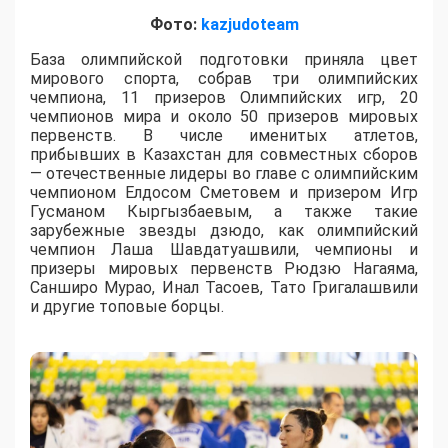
Фото:
kazjudoteam
База олимпийской подготовки приняла цвет
мирового спорта, собрав три олимпийских
чемпиона, 11 призеров Олимпийских игр, 20
чемпионов мира и около 50 призеров мировых
первенств. В числе именитых атлетов,
прибывших в Казахстан для совместных сборов
— отечественные лидеры во главе с олимпийским
чемпионом Елдосом Сметовем и призером Игр
Гусманом Кыргызбаевым, а также такие
зарубежные звезды дзюдо, как олимпийский
чемпион Лаша Шавдатуашвили, чемпионы и
призеры мировых первенств Рюдзю Нагаяма,
Санширо Мурао, Инал Тасоев, Тато Григалашвили
и другие топовые борцы.