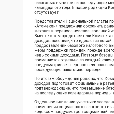
налоговых вычетов на последующие ме
календарного года. В новой редакции Ко
отсутствует.
Представители Национальной палаты п
«Атамекен» предложили сохранить ран
механизм переноса неиспользованной ча
Вместе с тем представители Комитета 
доходов пояснили, что идеология новой
предоставлении базового налогового в
меры поддержки граждан, прежде всего
невысокими доходами. Поэтому базовы
применяется отдельно за каждый кален
предусматривает перенос неиспользов
последующие налоговые периоды.
По итогам обсуждения решено, что Ком
доходов подготовит официальные разъя
подтверждающие, что превышение базо
на последующие календарные периоды н
Отдельное внимание участники заседан
применения социального налогового вы
кодексом предусмотрен социальный на