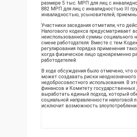
размере 5 тыс. МРП для лиц с инвалиднос
882 МРП для лиц с инвалидностью III гр
инвалидностью, усыновителей, приемных
Участники заседания отметили, что де
Налогового кодекса предусматривает в
неиспользованной суммы социального н
смене работодателя. Вместе с тем Коде
регулирования порядка применения таког
когда физическое лицо одновременно ра
работодателей.
В ходе обсуждения было отмечено, что 
может создавать риски неоднозначного
недобросовестного использования. В э
финансов и Комитету государственных 
выработать единый подход, который об
социальной направленности налоговой 
исключит возможность злоупотреблений