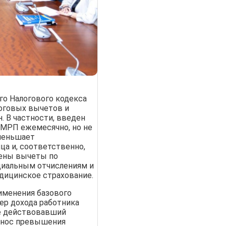
о Налогового кодекса
оговых вычетов и
. В частности, введен
 МРП ежемесячно, но не
уменьшает
ца и, соответственно,
нены вычеты по
циальным отчислениям и
дицинское страхование.
именения базового
мер дохода работника
е действовавший
енос превышения