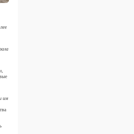
олее
зала
и,
евые
и им
тва
ь