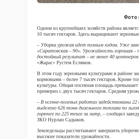
Фото 
Одним из крупнейших хозяйств района является
10 тысяч гектаров. Здесь выращивают зерновые
– Уборка урожая идет полным ходом. Уже заве
«Саратовская – 90». Урожайность хорошая – п
достойный результат – не менее 40 центнеров 
«Жарас» Рустем Еслямов.
В этом году зерновыми культурами в районе за
кормовыми – более 7 тысяч гектаров. Кроме т
культуры. Общая посевная площадь превышает 
примерно с двух тысяч гектаров. Средняя урожа
– В осенне-полевых работах задействованы 22 
выделено 626 тонн дизельного топлива по льго
горючее по 225 тенге за литр,
– сообщил завед
ЗКО Нурлан Садыков.
Земледельцы рассчитывают завершить уборочн
высокие показатели урожайности.