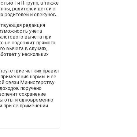
тью I и II групп, а также
уппы, родителей детей с
 родителей и опекунов.
йствующая редакция
озможность учета
алогового вычета при
кс не содержит прямого
о вычета в случаях,
ботает у нескольких
отсутствие четких правил
 применения нормы и ее
той связи Министерству
доходов поручено
еспечит сохранение
льготы и одновременно
 при ее применении.