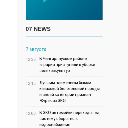
07 NEWS
7 августа
В Чингирлауском районе
12:30
аграрии приступили к уборке
сельхозкультур
Лучшим племенным быком
12:15
казахской белоголовой породы
в своей категории признан
Жүрек из ЗКО
В ЗКО автомойки переходят на
12:00
систему оборотного
водоснабжения