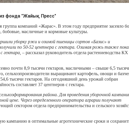
из фонда "Жайық Пресс"
 группа компаний «Жарас». В этом году предприятие засеяло б
, бобовые, масличные и кормовые культуры.
ршили уборку ржи и озимой пшеницы сортов «Базис» и
олучили по 50-52 центнера с гектара. Озимая рожь также пока
с гектара,
– рассказал руководитель отдела растениеводства КХ
сеяно почти 8,9 тысячи гектаров, масличными – свыше 6,5 тысяч
ого, сельхозпроизводители выращивают картофель, овощи и бахч
54,6 тысячи гектаров. На сегодняшний день урожай собран
йность составляет 37 центнеров с гектара.
сельхозформирования района. Для проведения уборочной кампани
тной цене. Через определенного оператора аграрии получают
ующий сектором отдела предпринимательства и сельского хозяйс
ую кампанию в оптимальные агротехнические сроки и сохранит