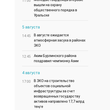
11:00
вышли на охрану
общественного порядка в
Уральске
5 августа
В августе ожидается
14:45
атмосферная засуха в районах
ЗКО
Аким Бурлинского района
12:45
поздравил чемпионку Азии
4 августа
В ЗКО на строительство
17:00
объектов социальной
инфраструктуры за счет
возвращенных государству
активов направлено 17,7 млрд
теңге