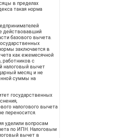
сяцы в пределах
декса такая норма
редпринимателей
ее действовавший
сти базового вычета.
государственных
 нормы заключается в
ычета как ежемесячной
, работников с
й налоговый вычет
дарный месяц и не
анной суммы на
итет государственных
снения,
вого налогового вычета
е переносится.
ия уделили вопросам
чета по ИПН. Налоговым
логовый вычет в