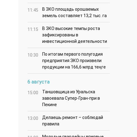
В ЗКО площадь орошаемых
11:45
земель составляет 13,2 тыс. га
В ЗКО высокие темпы роста
11:15
зафиксированы в
инвестиционной деятельности
По итогам первого полугодия
10:30
предприятия ЗКО произвели
продукции на 166,6 млрд теңге
6 августа
Таншовщица из Уральска
15:00
завоевала Супер-Гран-при в
Пекине
Делаешь ремонт – соблюдай
13:00
правила
Молодые гвардейцы впервые