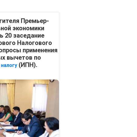
тителя Премьер-
ьной экономики
ь 20 заседание
ового Налогового
вопросы применения
ых вычетов по
у
(ИПН).
налогу