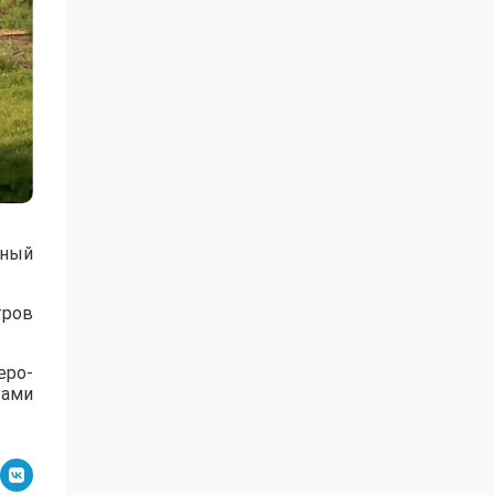
нный
тров
еро-
тами