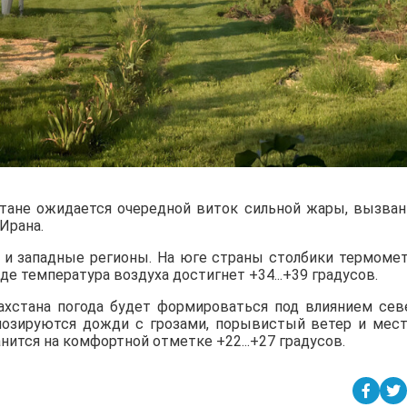
стане ожидается очередной виток сильной жары, вызва
Ирана.
е и западные регионы. На юге страны столбики термоме
паде температура воздуха достигнет +34...+39 градусов.
захстана погода будет формироваться под влиянием сев
огнозируются дожди с грозами, порывистый ветер и мес
анится на комфортной отметке +22...+27 градусов.