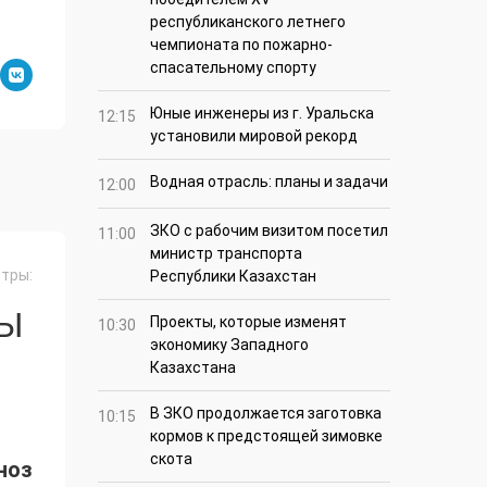
республиканского летнего
чемпионата по пожарно-
спасательному спорту
Юные инженеры из г. Уральска
12:15
установили мировой рекорд
Водная отрасль: планы и задачи
12:00
ЗКО с рабочим визитом посетил
11:00
министр транспорта
тры:
Республики Казахстан
СЫ
Проекты, которые изменят
10:30
экономику Западного
Казахстана
В ЗКО продолжается заготовка
10:15
кормов к предстоящей зимовке
скота
ноз