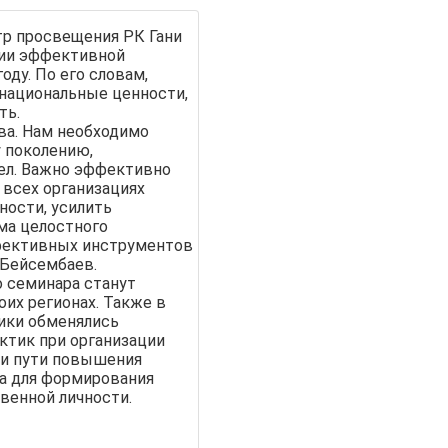
тр просвещения РК Гани
ции эффективной
оду. По его словам,
национальные ценности,
ть.
ва. Нам необходимо
 поколению,
дел. Важно эффективно
 всех организациях
ности, усилить
ма целостного
ффективных инструментов
 Бейсембаев.
о семинара станут
оих регионах. Также в
ики обменялись
ктик при организации
ли пути повышения
а для формирования
венной личности.