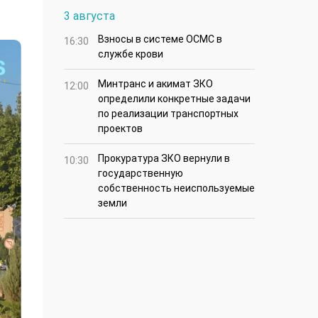
3 августа
Взносы в системе ОСМС в
16:30
службе крови
Минтранс и акимат ЗКО
12:00
определили конкретные задачи
по реализации транспортных
проектов
Прокуратура ЗКО вернули в
10:30
государственную
собственность неиспользуемые
земли