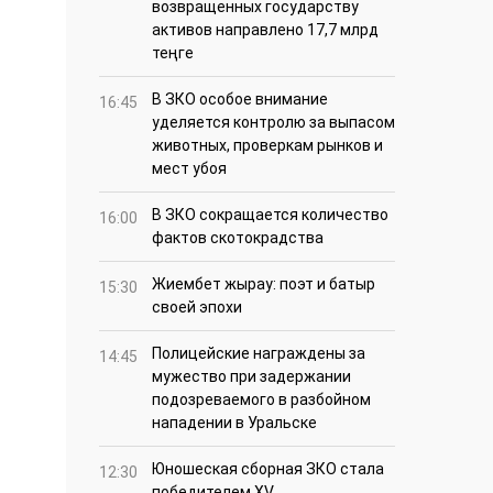
возвращенных государству
активов направлено 17,7 млрд
теңге
В ЗКО особое внимание
16:45
уделяется контролю за выпасом
животных, проверкам рынков и
мест убоя
В ЗКО сокращается количество
16:00
фактов скотокрадства
Жиембет жырау: поэт и батыр
15:30
своей эпохи
Полицейские награждены за
14:45
мужество при задержании
подозреваемого в разбойном
нападении в Уральске
Юношеская сборная ЗКО стала
12:30
победителем XV