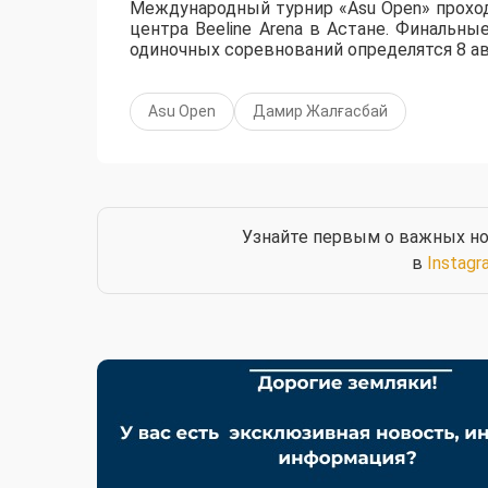
Международный турнир «Asu Open» прохо
центра Beeline Arena в Астане. Финальны
одиночных соревнований определятся 8 ав
Asu Open
Дамир Жалғасбай
Узнайте первым о важных но
в
Instagr