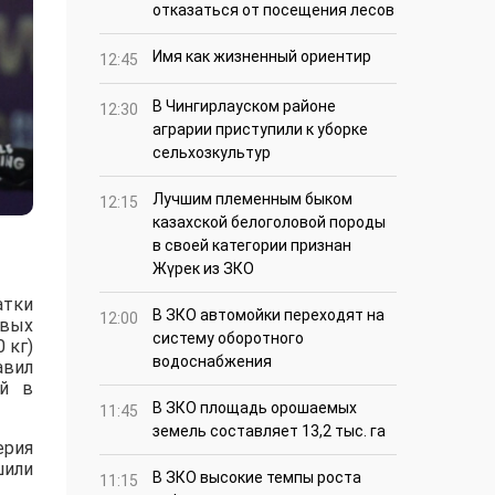
отказаться от посещения лесов
Имя как жизненный ориентир
12:45
В Чингирлауском районе
12:30
аграрии приступили к уборке
сельхозкультур
Лучшим племенным быком
12:15
казахской белоголовой породы
в своей категории признан
Жүрек из ЗКО
атки
В ЗКО автомойки переходят на
12:00
овых
систему оборотного
 кг)
водоснабжения
авил
ый в
В ЗКО площадь орошаемых
11:45
земель составляет 13,2 тыс. га
ерия
шили
В ЗКО высокие темпы роста
11:15