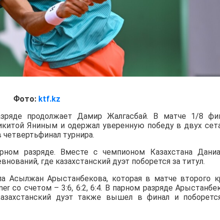
Фото:
ktf.kz
зряде продолжает Дамир Жалгасбай. В матче 1/8 фи
Никитой Яниным и одержал уверенную победу в двух сет
в четвертьфинал турнира.
ном разряде. Вместе с чемпионом Казахстана Дани
нований, где казахстанский дуэт поборется за титул.
а Асылжан Арыстанбекова, которая в матче второго к
iner со счетом – 3:6, 6:2, 6:4. В парном разряде Арыстанбе
азахстанский дуэт также вышел в финал и поборетс