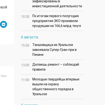
зафиксированы в
инвестиционной деятельности
овой
По итогам первого полугодия
10:30
предприятия ЗКО произвели
продукции на 166,6 млрд теңге
6 августа
Таншовщица из Уральска
15:00
завоевала Супер-Гран-при в
Пекине
Делаешь ремонт – соблюдай
13:00
правила
тры:
Молодые гвардейцы впервые
11:00
вышли на охрану
общественного порядка в
Уральске