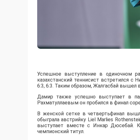
Успешное выступление в одиночном ра
казахстанский теннисист встретился с 
6:3, 6:3. Таким образом, Жалгасбай вышел 
Дамир также успешно выступает в пар
Рахматуллаевым он пробился в финал сорев
В женской сетке в четвертьфинал вышл
обыграла австрийку Liel Marlies Rothenste
выступает вместе с Инкар Дюсебай. К
чемпионский титул.