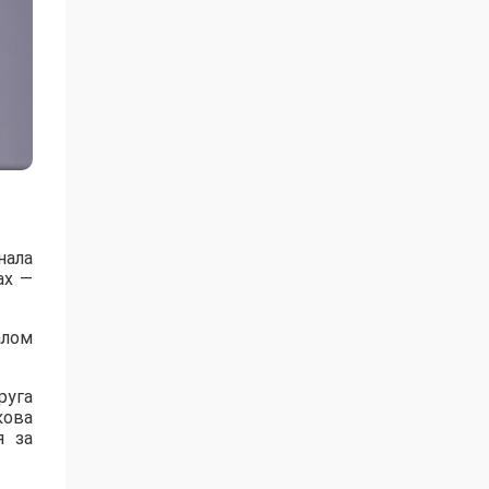
нала
ах —
алом
руга
кова
я за