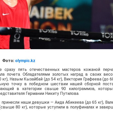
Фото:
olympic.kz
 сразу пять отечественных мастеров кожаной перч
ла почета. Обладателями золотых наград в своих вес
кг), Назым Кызайбай (до 54 кг), Виктория Графеева (до 60
льную точку в победном шествии нашей сборной пост
упающий в категории свыше 90 килограммов, котор
едставителя Германии Никиту Путилова.
принесли наши девушки — Аида Абикеева (до 65 кг), Вал
(свыше 80 кг), которые уступили в полуфиналах и завер