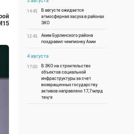
5 августа
В августе ожидается
14:45
рой
атмосферная засуха в районах
M15
ЗКО
Аким Бурлинского района
12:45
поздравил чемпионку Азии
4 августа
В ЗКО на строительство
17:00
объектов социальной
инфраструктуры за счет
возвращенных государству
активов направлено 17,7 млрд
теңге