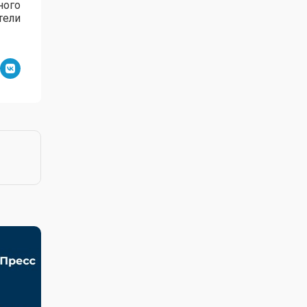
ного
тели