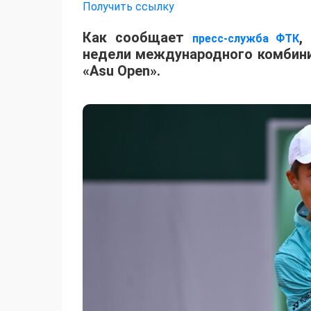
Получить ссылку
Как сообщает
,
пресс-служба ФТК
недели международного комбинир
«Asu Open».