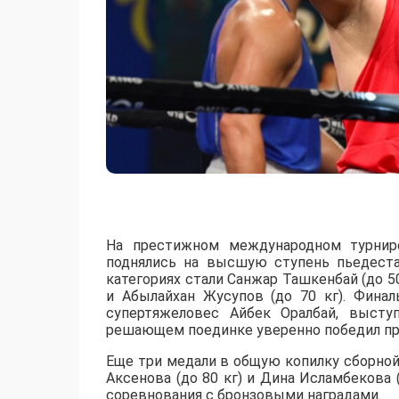
На престижном международном турнире
поднялись на высшую ступень пьедеста
категориях стали Санжар Ташкенбай (до 50 
и Абылайхан Жусупов (до 70 кг). Фина
супертяжеловес Айбек Оралбай, выст
решающем поединке уверенно победил пр
Еще три медали в общую копилку сборной 
Аксенова (до 80 кг) и Дина Исламбекова 
соревнования с бронзовыми наградами.