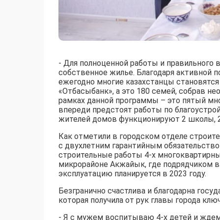
- Для полноценной работы и правильного 
собственное жилье. Благодаря активной 
ежегодно многие казахстанцы становятся
«Отбасыбанк», а это 180 семей, собрав н
рамках данной программы – это пятый мн
впереди предстоят работы по благоустрой
жителей домов функционируют 2 школы, 2
Как отметили в городском отделе строите
с двухлетним гарантийным обязательством
строительные работы 4-х многоквартирны
микрорайоне Акжайык, где подрядчиком
эксплуатацию планируется в 2023 году.
Безгранично счастлива и благодарна госу
которая получила от рук главы города кл
- Я с мужем воспитываю 4-х детей и жде