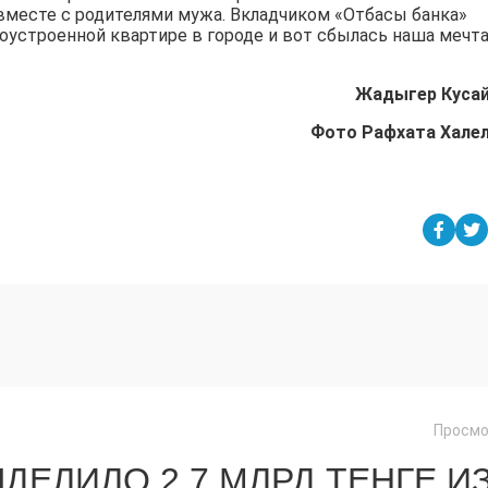
вместе с родителями мужа. Вкладчиком «Отбасы банка»
гоустроенной квартире в городе и вот сбылась наша мечта,
Жадыгер Куса
Фото Рафхата Хале
Просмо
ДЕЛИЛО 2,7 МЛРД ТЕҢГЕ И