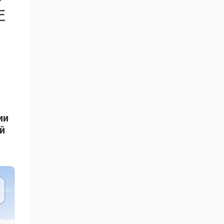
Е
ии
й