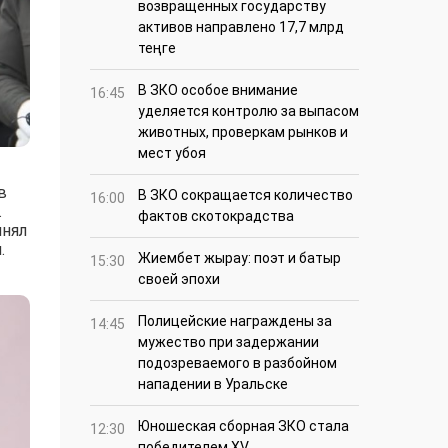
возвращенных государству
активов направлено 17,7 млрд
теңге
В ЗКО особое внимание
16:45
уделяется контролю за выпасом
животных, проверкам рынков и
мест убоя
в
В ЗКО сокращается количество
16:00
.
фактов скотокрадства
инял
.
Жиембет жырау: поэт и батыр
15:30
своей эпохи
Полицейские награждены за
14:45
мужество при задержании
подозреваемого в разбойном
нападении в Уральске
Юношеская сборная ЗКО стала
12:30
победителем XV