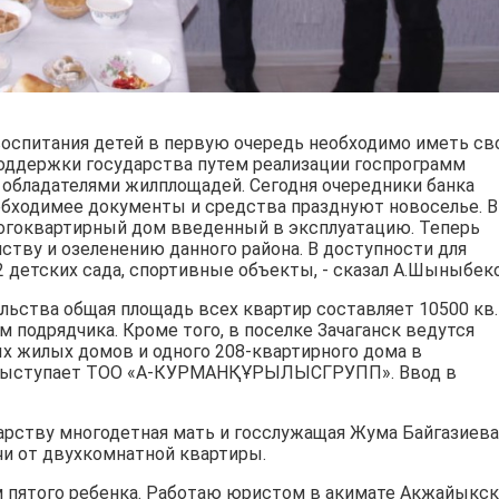
воспитания детей в первую очередь необходимо иметь св
поддержки государства путем реализации госпрограмм
 обладателями жилплощадей. Сегодня очередники банка
еобходимее документы и средства празднуют новоселье. В
огоквартирный дом введенный в эксплуатацию. Теперь
ству и озеленению данного района. В доступности для
 детских сада, спортивные объекты, - сказал А.Шыныбек
льства общая площадь всех квартир составляет 10500 кв.
 подрядчика. Кроме того, в поселке Зачаганск ведутся
х жилых домов и одного 208-квартирного дома в
 выступает ТОО «А-КУРМАНҚҰРЫЛЫСГРУПП». Ввод в
дарству многодетная мать и госслужащая Жума Байгазиева
ючи от двухкомнатной квартиры.
м пятого ребенка. Работаю юристом в акимате Акжайыкск