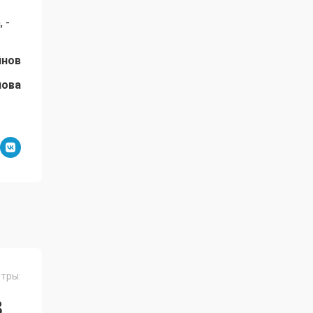
 -
йнов
лова
тры:
З