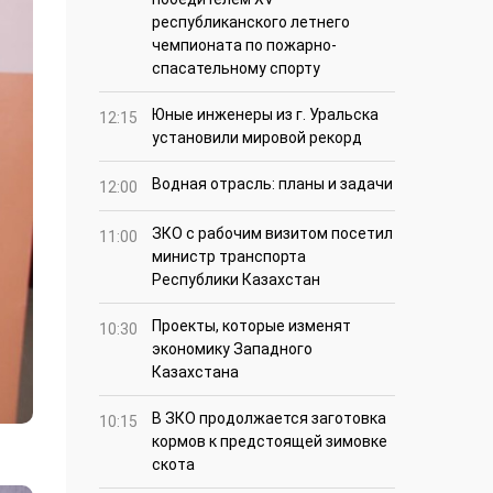
республиканского летнего
чемпионата по пожарно-
спасательному спорту
Юные инженеры из г. Уральска
12:15
установили мировой рекорд
Водная отрасль: планы и задачи
12:00
ЗКО с рабочим визитом посетил
11:00
министр транспорта
Республики Казахстан
Проекты, которые изменят
10:30
экономику Западного
Казахстана
В ЗКО продолжается заготовка
10:15
кормов к предстоящей зимовке
скота