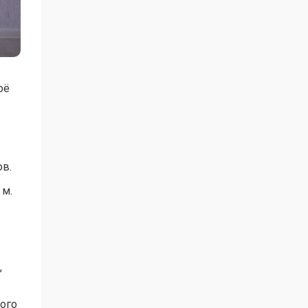
оё
ов.
 м.
,
ого