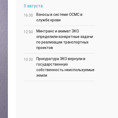
3 августа
Взносы в системе ОСМС в
16:30
службе крови
Минтранс и акимат ЗКО
12:00
определили конкретные задачи
по реализации транспортных
проектов
Прокуратура ЗКО вернули в
10:30
государственную
собственность неиспользуемые
земли