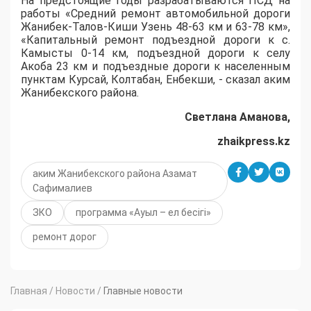
На предстоящие годы разрабатываются ПСД на
работы «Средний ремонт автомобильной дороги
Жанибек-Талов-Киши Узень 48-63 км и 63-78 км»,
«Капитальный ремонт подъездной дороги к с.
Камысты 0-14 км, подъездной дороги к селу
Акоба 23 км и подъездные дороги к населенным
пунктам Курсай, Колтабан, Енбекши, - сказал аким
Жанибекского района.
Светлана Аманова,
zhaikpress.kz
аким Жанибекского района Азамат
Сафималиев
ЗКО
программа «Ауыл – ел бесігі»
ремонт дорог
Главная
/
Новости
/
Главные новости