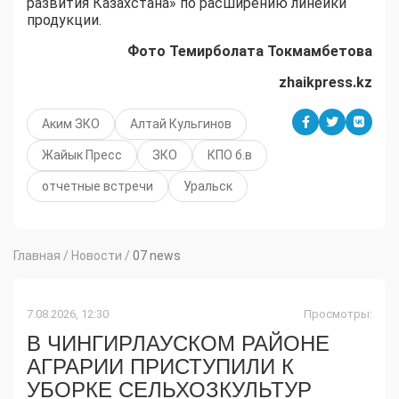
развития Казахстана» по расширению линейки
продукции.
Фото Темирболата Токмамбетова
zhaikpress.kz
Аким ЗКО
Алтай Кульгинов
Жайык Пресс
ЗКО
КПО б.в
отчетные встречи
Уральск
Главная
/
Новости
/
07 news
7.08.2026, 12:30
Просмотры:
В ЧИНГИРЛАУСКОМ РАЙОНЕ
АГРАРИИ ПРИСТУПИЛИ К
УБОРКЕ СЕЛЬХОЗКУЛЬТУР