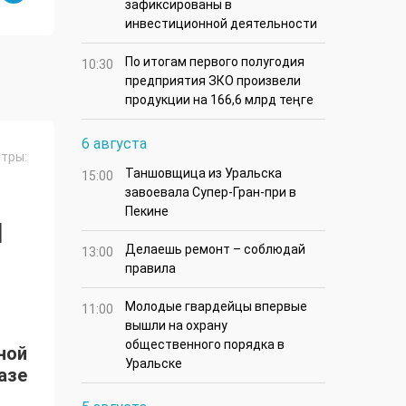
зафиксированы в
инвестиционной деятельности
По итогам первого полугодия
10:30
предприятия ЗКО произвели
продукции на 166,6 млрд теңге
6 августа
тры:
Таншовщица из Уральска
15:00
завоевала Супер-Гран-при в
Пекине
Я
Делаешь ремонт – соблюдай
13:00
правила
Молодые гвардейцы впервые
11:00
вышли на охрану
общественного порядка в
ной
Уральске
азе