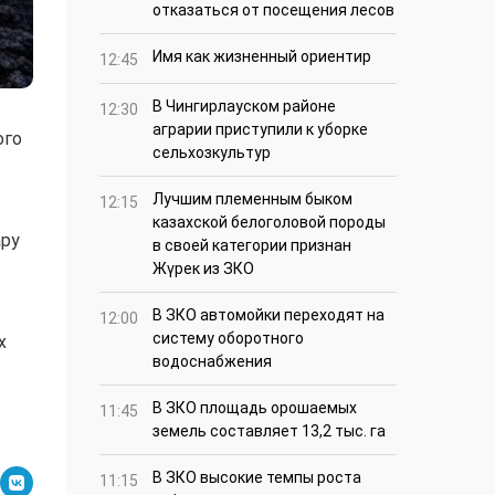
отказаться от посещения лесов
Имя как жизненный ориентир
12:45
В Чингирлауском районе
12:30
аграрии приступили к уборке
ого
сельхозкультур
Лучшим племенным быком
12:15
казахской белоголовой породы
ару
в своей категории признан
Жүрек из ЗКО
В ЗКО автомойки переходят на
12:00
систему оборотного
х
водоснабжения
В ЗКО площадь орошаемых
11:45
земель составляет 13,2 тыс. га
В ЗКО высокие темпы роста
11:15