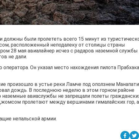
ди должны были пролететь всего 15 минут из туристическ
сом, расположенный неподалеку от столицы страны
тром 28 мая авиалайнер исчез с радаров наземной службы
ов не дали.
 оператора. Он указал место нахождения пилота Прабхак
е произошло в устье реки Ламче под оползнем Манапати
вовал дождь. В последнюю неделю в этом горном районе
ко наземные авиаслужбы не запрещали полеты граждански
Джомсом пролетают между вершинами гималайских гор, а
ащие непальской армии.