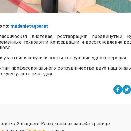
ото:
madenietaqparat
ассическая листовая реставрация: продвинутый к
ременные технологии консервации и восстановления ре
нове.
ии участники получили соответствующие удостоверения.
итии профессионального сотрудничества двух национал
 культурного наследия.
востях Западного Казахстана на нашей странице
am
и нашем
Telegram
- канале