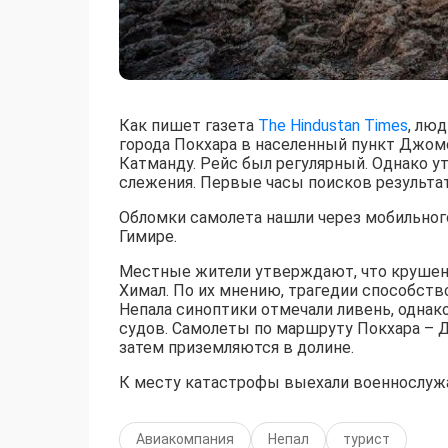
Как пишет газета
The Hindustan Times
, лю
города Покхара в населенный пункт Джом
Катманду. Рейс был регулярный. Однако у
слежения. Первые часы поисков результат
Обломки самолета нашли через мобильного
Гимире.
Местные жители утверждают, что крушени
Химал. По их мнению, трагедии способст
Непала синоптики отмечали ливень, одна
судов. Самолеты по маршруту Покхара – 
затем приземляются в долине.
К месту катастрофы выехали военнослуж
Авиакомпания
Непал
турист