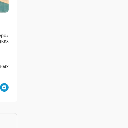
урс»
дких
ьных