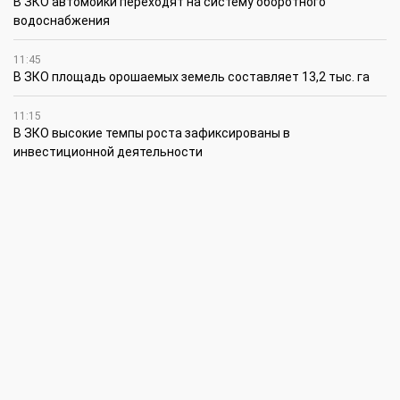
В ЗКО автомойки переходят на систему оборотного
водоснабжения
11:45
В ЗКО площадь орошаемых земель составляет 13,2 тыс. га
11:15
В ЗКО высокие темпы роста зафиксированы в
инвестиционной деятельности
10:30
По итогам первого полугодия предприятия ЗКО произвели
продукции на 166,6 млрд теңге
6 августа
15:00
Таншовщица из Уральска завоевала Супер-Гран-при в Пекине
13:00
Делаешь ремонт – соблюдай правила