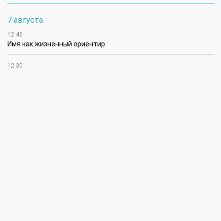
7 августа
12:45
Имя как жизненный ориентир
12:30
В Чингирлауском районе аграрии приступили к уборке
сельхозкультур
12:15
Лучшим племенным быком казахской белоголовой породы в
своей категории признан Жүрек из ЗКО
12:00
В ЗКО автомойки переходят на систему оборотного
водоснабжения
11:45
В ЗКО площадь орошаемых земель составляет 13,2 тыс. га