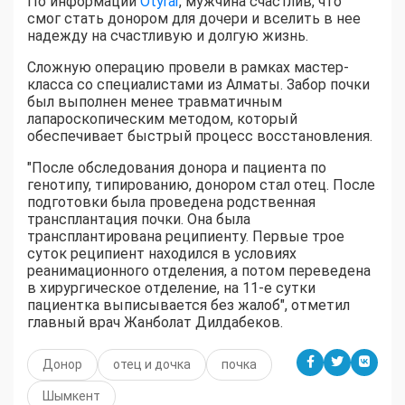
По информации
Otyrar
, мужчина счастлив, что
смог стать донором для дочери и вселить в нее
надежду на счастливую и долгую жизнь.
Сложную операцию провели в рамках мастер-
класса со специалистами из Алматы. Забор почки
был выполнен менее травматичным
лапароскопическим методом, который
обеспечивает быстрый процесс восстановления.
"После обследования донора и пациента по
генотипу, типированию, донором стал отец. После
подготовки была проведена родственная
трансплантация почки. Она была
трансплантирована реципиенту. Первые трое
суток реципиент находился в условиях
реанимационного отделения, а потом переведена
в хирургическое отделение, на 11-е сутки
пациентка выписывается без жалоб", отметил
главный врач Жанболат Дилдабеков.
Донор
отец и дочка
почка
Шымкент