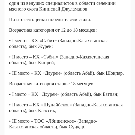
один из ведущих специалистов в области селекции
мясного скота Киниспай Джуламанов.
По итогам оценки победителями стали:
Возрастная категория от 12 до 18 месяцев:
• I место – КХ «Сәбит» (Западно-Казахстанская
область), бык Жүрек;
• II место – КХ «Сәбит» (Западно-Казахстанская
область), бык Кипрей;
• III место – КХ «Дәурен» (область Абай), бык Шоқпар.
Возрастная категория старше 18 месяцев:
• I место – КХ «Дәурен» (область Абай), бык Батпан;
• II место – КХ «Шұнайбеков» (Западно-Казахстанская
область), бык Классик;
• III место – ТОО «Лбищенское» (Западно-
Казахстанская область), бык Сұңқар.