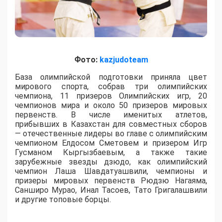
Фото:
kazjudoteam
База олимпийской подготовки приняла цвет
мирового спорта, собрав три олимпийских
чемпиона, 11 призеров Олимпийских игр, 20
чемпионов мира и около 50 призеров мировых
первенств. В числе именитых атлетов,
прибывших в Казахстан для совместных сборов
— отечественные лидеры во главе с олимпийским
чемпионом Елдосом Сметовем и призером Игр
Гусманом Кыргызбаевым, а также такие
зарубежные звезды дзюдо, как олимпийский
чемпион Лаша Шавдатуашвили, чемпионы и
призеры мировых первенств Рюдзю Нагаяма,
Санширо Мурао, Инал Тасоев, Тато Григалашвили
и другие топовые борцы.