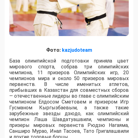
Фото:
kazjudoteam
База олимпийской подготовки приняла цвет
мирового спорта, собрав три олимпийских
чемпиона, 11 призеров Олимпийских игр, 20
чемпионов мира и около 50 призеров мировых
первенств. В числе именитых атлетов,
прибывших в Казахстан для совместных сборов
— отечественные лидеры во главе с олимпийским
чемпионом Елдосом Сметовем и призером Игр
Гусманом Кыргызбаевым, а также такие
зарубежные звезды дзюдо, как олимпийский
чемпион Лаша Шавдатуашвили, чемпионы и
призеры мировых первенств Рюдзю Нагаяма,
Санширо Мурао, Инал Тасоев, Тато Григалашвили
и другие топовые борцы.