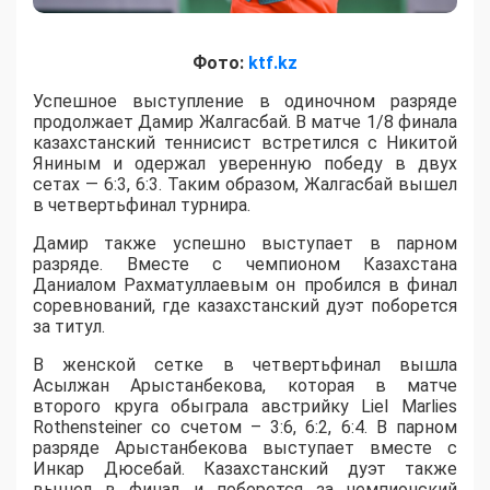
Фото:
ktf.kz
Успешное выступление в одиночном разряде
продолжает Дамир Жалгасбай. В матче 1/8 финала
казахстанский теннисист встретился с Никитой
Яниным и одержал уверенную победу в двух
сетах — 6:3, 6:3. Таким образом, Жалгасбай вышел
в четвертьфинал турнира.
Дамир также успешно выступает в парном
разряде. Вместе с чемпионом Казахстана
Даниалом Рахматуллаевым он пробился в финал
соревнований, где казахстанский дуэт поборется
за титул.
В женской сетке в четвертьфинал вышла
Асылжан Арыстанбекова, которая в матче
второго круга обыграла австрийку Liel Marlies
Rothensteiner со счетом – 3:6, 6:2, 6:4. В парном
разряде Арыстанбекова выступает вместе с
Инкар Дюсебай. Казахстанский дуэт также
вышел в финал и поборется за чемпионский