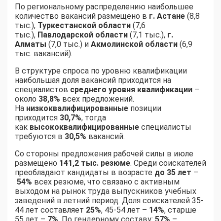
По региональному распределению наибольшее
количество вакансий размещено в
г. Астане
(8,8
тыс.),
Туркестанской области
(7,6
тыс.),
Павлодарской области
(7,1 тыс.),
г.
Алматы
(7,0 тыс.) и
Акмолинской области
(6,9
тыс. вакансий).
В структуре спроса по уровню квалификации
наибольшая доля вакансий приходится на
специалистов
среднего уровня квалификации
–
около
38,8%
всех предложений.
На
низкоквалифицированные
позиции
приходится
30,7%
, тогда
как
высококвалифицированные
специалисты
требуются в
30,5%
вакансий.
Со стороны предложения рабочей силы в июле
размещено
141,2 тыс. резюме
. Среди соискателей
преобладают кандидаты в возрасте
до 35 лет
–
54%
всех резюме, что связано с активным
выходом на рынок труда выпускников учебных
заведений в летний период. Доля соискателей 35-
44 лет составляет
25%
, 45-54 лет –
14%
, старше
55 лет –
7%
. По гендерному составу:
57%
–