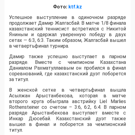
Фото:
ktf.kz
Успешное выступление в одиночном разряде
продолжает Дамир Жалгасбай. В матче 1/8 финала
казахстанский теннисист встретился с Никитой
Яниным и одержал уверенную победу в двух
сетах — 6:3, 6:3. Таким образом, Жалгасбай вышел
в четвертьфинал турнира.
Дамир также успешно выступает в парном
разряде. Вместе с чемпионом Казахстана
Даниалом Рахматуллаевым он пробился в финал
соревнований, где казахстанский дуэт поборется
за титул.
В женской сетке в четвертьфинал вышла
Асылжан Арыстанбекова, которая в матче
второго круга обыграла австрийку Liel Marlies
Rothensteiner со счетом – 3:6, 6:2, 6:4. В парном
разряде Арыстанбекова выступает вместе с
Инкар Дюсебай. Казахстанский дуэт также
вышел в финал и поборется за чемпионский
титул.