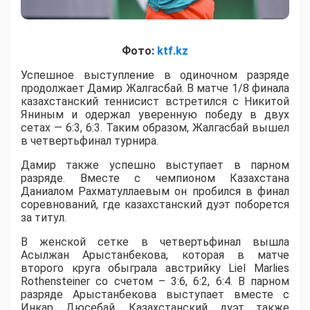
Фото:
ktf.kz
Успешное выступление в одиночном разряде
продолжает Дамир Жалгасбай. В матче 1/8 финала
казахстанский теннисист встретился с Никитой
Яниным и одержал уверенную победу в двух
сетах — 6:3, 6:3. Таким образом, Жалгасбай вышел
в четвертьфинал турнира.
Дамир также успешно выступает в парном
разряде. Вместе с чемпионом Казахстана
Даниалом Рахматуллаевым он пробился в финал
соревнований, где казахстанский дуэт поборется
за титул.
В женской сетке в четвертьфинал вышла
Асылжан Арыстанбекова, которая в матче
второго круга обыграла австрийку Liel Marlies
Rothensteiner со счетом – 3:6, 6:2, 6:4. В парном
разряде Арыстанбекова выступает вместе с
Инкар Дюсебай. Казахстанский дуэт также