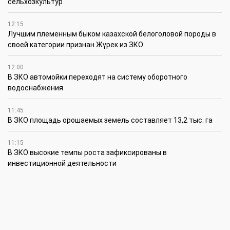
сельхозкультур
12:15
Лучшим племенным быком казахской белоголовой породы в
своей категории признан Жүрек из ЗКО
12:00
В ЗКО автомойки переходят на систему оборотного
водоснабжения
11:45
В ЗКО площадь орошаемых земель составляет 13,2 тыс. га
11:15
В ЗКО высокие темпы роста зафиксированы в
инвестиционной деятельности
10:30
По итогам первого полугодия предприятия ЗКО произвели
продукции на 166,6 млрд теңге
6 августа