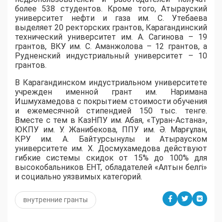
более 538 студентов. Кроме того, Атырауский
университет нефти и газа им. С. Утебаева
выделяет 20 ректорских грантов, Карагандинский
технический университет им. А. Сагинова – 19
грантов, ВКУ им. С. Аманжолова – 12 грантов, а
Рудненский индустриальный университет – 10
грантов.
​В Карагандинском индустриальном университете
учрежден именной грант им. Наримана
Ишмухамедова с покрытием стоимости обучения
и ежемесячной стипендией 150 тыс. тенге.
Вместе с тем в КазНПУ им. Абая, «Туран-Астана»,
ЮКПУ им. У. Жанибекова, ППУ им. Ә. Марғұлан,
КРУ им. А. Байтурсынулы и Атырауском
университете им. Х. Досмухамедова действуют
гибкие системы скидок от 15% до 100% для
высокобальников ЕНТ, обладателей «Алтын белгі»
и социально уязвимых категорий.
внутренние гранты