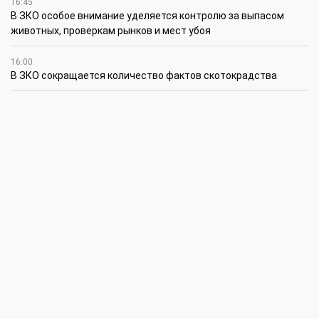
16:45
В ЗКО особое внимание уделяется контролю за выпасом
животных, проверкам рынков и мест убоя
16:00
В ЗКО сокращается количество фактов скотокрадства
15:30
Жиембет жырау: поэт и батыр своей эпохи
14:45
Полицейские награждены за мужество при задержании
подозреваемого в разбойном нападении в Уральске
12:30
Юношеская сборная ЗКО стала победителем XV
республиканского летнего чемпионата по пожарно-
спасательному спорту
12:15
Юные инженеры из г. Уральска установили мировой рекорд