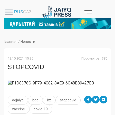
Главная
/
Новости
12.10.2021, 15:25
Просмотры: 386
STOPCOVID
aqjaiyq
bqo
kz
stopcovid
vaccine
сovid-19