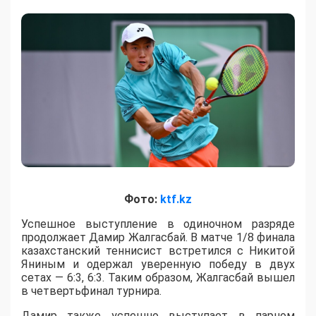
Фото:
ktf.kz
Успешное выступление в одиночном разряде
продолжает Дамир Жалгасбай. В матче 1/8 финала
казахстанский теннисист встретился с Никитой
Яниным и одержал уверенную победу в двух
сетах — 6:3, 6:3. Таким образом, Жалгасбай вышел
в четвертьфинал турнира.
Дамир также успешно выступает в парном