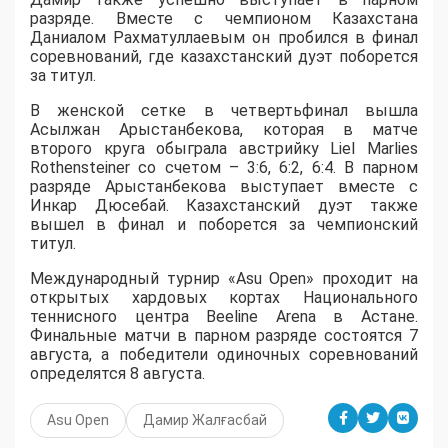
разряде. Вместе с чемпионом Казахстана
Даниалом Рахматуллаевым он пробился в финал
соревнований, где казахстанский дуэт поборется
за титул.
В женской сетке в четвертьфинал вышла
Асылжан Арыстанбекова, которая в матче
второго круга обыграла австрийку Liel Marlies
Rothensteiner со счетом – 3:6, 6:2, 6:4. В парном
разряде Арыстанбекова выступает вместе с
Инкар Дюсебай. Казахстанский дуэт также
вышел в финал и поборется за чемпионский
титул.
Международный турнир «Asu Open» проходит на
открытых хардовых кортах Национального
теннисного центра Beeline Arena в Астане.
Финальные матчи в парном разряде состоятся 7
августа, а победители одиночных соревнований
определятся 8 августа.
Asu Open
Дамир Жалғасбай