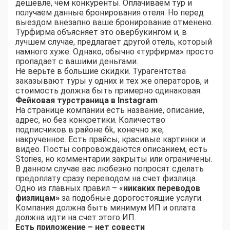
дешевле, чем конкуренты. Оплачиваем тур и
получаем данные бронирования отеля. Но перед
выездом внезапно ваше бронирование отменено.
Турфирма объясняет это овербукингом и, в
лучшем случае, предлагает другой отель, который
намного хуже. Однако, обычно «турфирма» просто
пропадает с вашими деньгами.
Не верьте в большие скидки. Турагентства
заказывают туры у одних и тех же операторов, и
стоимость должна быть примерно одинаковая.
Фейковая турстраница в Instagram
На странице компании есть название, описание,
адрес, но без конкретики. Количество
подписчиков в районе 6k, конечно же,
накрученное. Есть прайсы, красивые картинки и
видео. Посты сопровождаются описанием, есть
Stories, но комментарии закрыты или ограничены.
В данном случае вас любезно попросят сделать
предоплату сразу переводом на счет физлица.
Одно из главных правил – «
никаких переводов
физлицам»
за подобные дорогостоящие услуги.
Компания должна быть минимум ИП и оплата
должна идти на счет этого ИП.
Есть приложение – нет совести