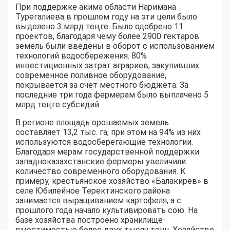
При поддержке акима области Наримана
Турегалиева в прошлом году на эти цели было
выделено 3 млрд теңге. Было одобрено 11
проектов, благодаря чему более 2900 гектаров
земель были введены в оборот с использованием
технологий водосбережения. 80%
инвестиционных затрат аграриев, закупивших
современное поливное оборудование,
покрывается за счет местного бюджета. За
последние три года фермерам было выплачено 5
млрд теңге субсидий.
В регионе площадь орошаемых земель
составляет 13,2 тыс. га, при этом на 94% из них
используются водосберегающие технологии.
Благодаря мерам государственной поддержки
западноказахстанские фермеры увеличили
количество современного оборудования. К
примеру, крестьянское хозяйство «Балакирев» в
селе Юбилейное Теректинского района
занимается выращиванием картофеля, а с
прошлого года начало культивировать сою. На
базе хозяйства построено хранилище
вместимостью более двух тысяч тонн. Хозяйство