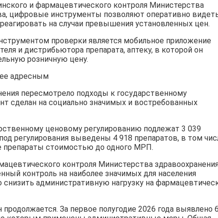
инского и фармацевтического контроля Министерства
а, цифровые инструменты позволяют оперативно видет
реагировать на случаи превышения установленных цен.
инструментом проверки является мобильное приложение
теля и дистрибьютора препарата, аптеку, в которой он
ельную розничную цену.
лее адресным
ения пересмотрело подходы к государственному
ент сделан на социально значимых и востребованных
арственному ценовому регулированию подлежат 3 039
од регулирования выведены 4 918 препаратов, в том чис
е препараты стоимостью до одного МРП.
мацевтического контроля Министерства здравоохранения
нный контроль на наиболее значимых для населения
о снизить административную нагрузку на фармацевтичес
продолжается. За первое полугодие 2026 года выявлено 