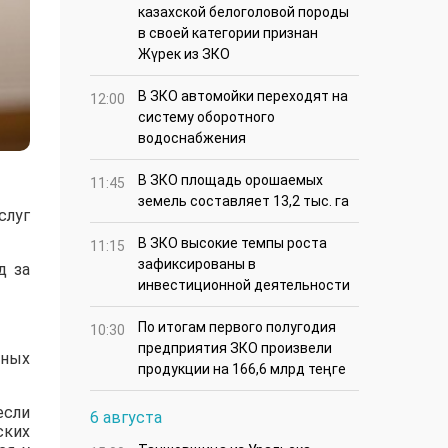
казахской белоголовой породы
в своей категории признан
Жүрек из ЗКО
В ЗКО автомойки переходят на
12:00
систему оборотного
водоснабжения
В ЗКО площадь орошаемых
11:45
земель составляет 13,2 тыс. га
слуг
В ЗКО высокие темпы роста
11:15
зафиксированы в
д за
инвестиционной деятельности
По итогам первого полугодия
10:30
предприятия ЗКО произвели
нных
продукции на 166,6 млрд теңге
если
6 августа
ских