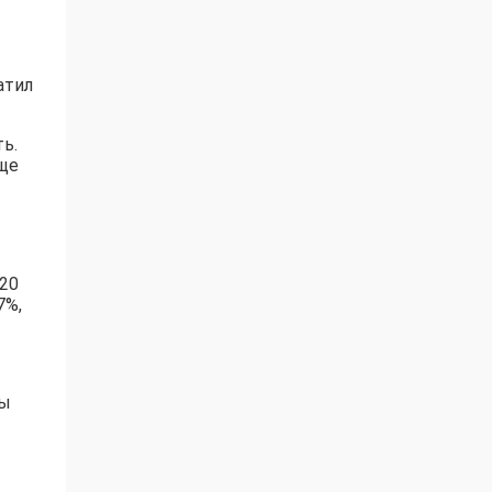
атил
ь.
еще
 20
7%,
мы