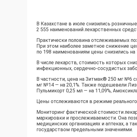
В Казахстане в июле снизились розничные
2 555 наименований лекарственных средст
Практически половина отслеживаемых поз
При этом наиболее заметное снижение цен
по 198 наименованиям цены снизились на 1
В числе лекарств, стоимость которых сни
инфекционных, сердечно-сосудистых забо
В частности, цена на Зитмак®️ 250 мг №6 с
мг №14 — на 20,1%. Также подешевели Лизи
Пульмикорт 0,25 мл — на 11,09%, Амоксикла
Цены отслеживаются в режиме реального
Мониторинг фактической стоимости лека
маркировки и прослеживаемости. Она поз
медицинских организациях и аптеках, а т
государством предельными значениями.