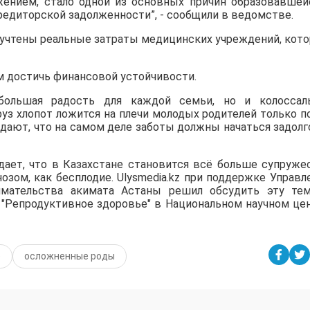
ением, стало одной из основных причин образовавшей
кредиторской задолженности”, - сообщили в ведомстве.
в учтены реальные затраты медицинских учреждений, кот
м достичь финансовой устойчивости.
ольшая радость для каждой семьи, но и колоссал
руз хлопот ложится на плечи молодых родителей только п
ают, что на самом деле заботы должны начаться задолг
ает, что в Казахстане становится всё больше супруже
озом, как бесплодие. Ulysmedia.kz при поддержке Управл
мательства акимата Астаны решил обсудить эту те
 "Репродуктивное здоровье" в Национальном научном це
е
осложненные роды