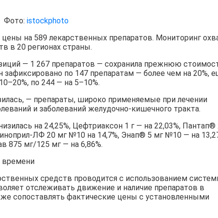
Фото:
istockphoto
 цены на 589 лекарственных препаратов. Мониторинг охв
в в 20 регионах страны.
иций — 1 267 препаратов — сохранила прежнюю стоимост
 зафиксировано по 147 препаратам — более чем на 20%, 
0–20%, по 244 — на 5–10%.
зилась, — препараты, широко применяемые при лечении
леваний и заболеваний желудочно-кишечного тракта.
низилась на 24,25%, Цефтриаксон 1 г — на 22,03%, Пантап®️
ноприл-ЛФ 20 мг №10 на 14,7%, Энап®️ 5 мг №10 — на 13,2
в 875 мг/125 мг — на 6,86%.
 времени
рственных средств проводится с использованием систе
воляет отслеживать движение и наличие препаратов в
акже сопоставлять фактические цены с установленными