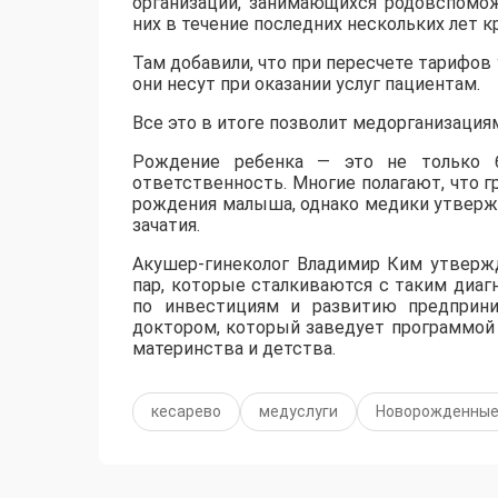
организаций, занимающихся родовспомож
них в течение последних нескольких лет 
Там добавили, что при пересчете тарифо
они несут при оказании услуг пациентам.
Все это в итоге позволит медорганизация
Рождение ребенка — это не только б
ответственность. Многие полагают, что г
рождения малыша, однако медики утвержд
зачатия.
Акушер-гинеколог Владимир Ким утвержд
пар, которые сталкиваются с таким диагн
по инвестициям и развитию предприни
доктором, который заведует программой
материнства и детства.
кесарево
медуслуги
Новорожденны