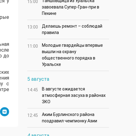
ся у
Таншовщица из Уральска
15:00
завоевала Супер-Гран-при в
Пекине
орые
Делаешь ремонт – соблюдай
13:00
правила
ьная
Молодые гвардейцы впервые
11:00
осле
вышли на охрану
о до
общественного порядка в
Уральске
ских
ения
5 августа
му с
нтре
В августе ожидается
14:45
атмосферная засуха в районах
ЗКО
Аким Бурлинского района
12:45
поздравил чемпионку Азии
4 августа