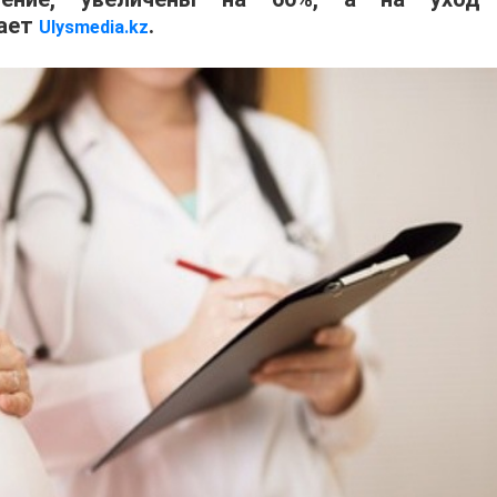
дает
.
Ulysmedia.kz