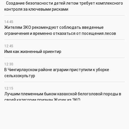
Создание безопасности детей летом требует комплексного
контроля за ключевыми рисками
14:45
Жителям ЗКО рекомендуют соблюдать введенные
ограничения и временно отказаться от посещения лесов
12:45
Имя как жизненный ориентир
12:30
В Чингирлауском районе аграрии приступили к уборке
сельхозкультур
12:15
Лучшим племенным быком казахской белоголовой породы в
своей категории признан Жүрек из ЗКО
12:00
В ЗКО автомойки переходят на систему оборотного
водоснабжения