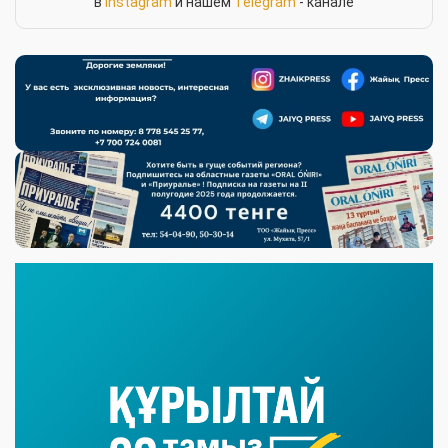
в
Instagram
и нашем
Telegram
- канале