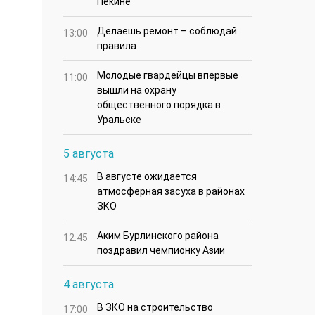
07 NEWS
6 августа
Таншовщица из Уральска
15:00
завоевала Супер-Гран-при в
Пекине
Делаешь ремонт – соблюдай
13:00
правила
Молодые гвардейцы впервые
11:00
вышли на охрану
общественного порядка в
Уральске