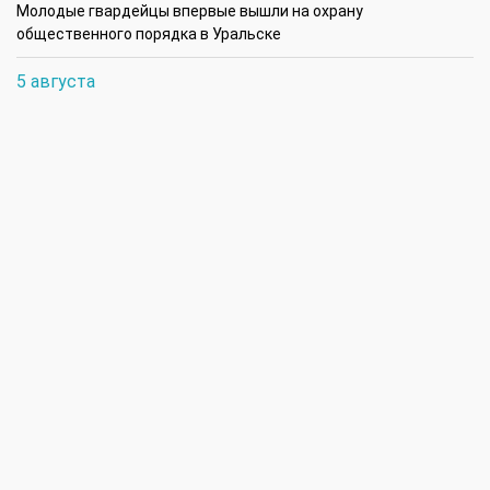
Молодые гвардейцы впервые вышли на охрану
общественного порядка в Уральске
5 августа
14:45
В августе ожидается атмосферная засуха в районах ЗКО
12:45
Аким Бурлинского района поздравил чемпионку Азии
4 августа
17:00
В ЗКО на строительство объектов социальной
инфраструктуры за счет возвращенных государству активов
направлено 17,7 млрд теңге
16:45
В ЗКО особое внимание уделяется контролю за выпасом
животных, проверкам рынков и мест убоя