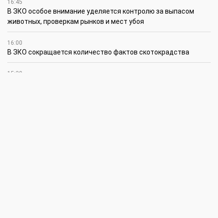
16:45
В ЗКО особое внимание уделяется контролю за выпасом
животных, проверкам рынков и мест убоя
16:00
В ЗКО сокращается количество фактов скотокрадства
15:30
Жиембет жырау: поэт и батыр своей эпохи
14:45
Полицейские награждены за мужество при задержании
подозреваемого в разбойном нападении в Уральске
12:30
Юношеская сборная ЗКО стала победителем XV
республиканского летнего чемпионата по пожарно-
спасательному спорту
12:15
Юные инженеры из г. Уральска установили мировой рекорд