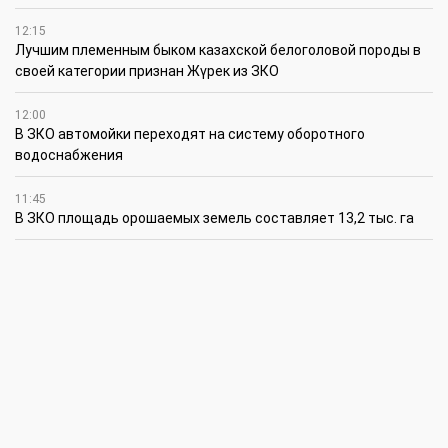
12:15
Лучшим племенным быком казахской белоголовой породы в
своей категории признан Жүрек из ЗКО
12:00
В ЗКО автомойки переходят на систему оборотного
водоснабжения
11:45
В ЗКО площадь орошаемых земель составляет 13,2 тыс. га
11:15
В ЗКО высокие темпы роста зафиксированы в
инвестиционной деятельности
10:30
По итогам первого полугодия предприятия ЗКО произвели
продукции на 166,6 млрд теңге
6 августа