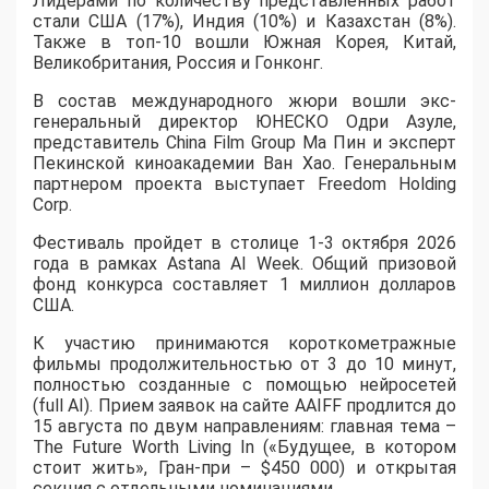
Лидерами по количеству представленных работ
стали США (17%), Индия (10%) и Казахстан (8%).
Также в топ-10 вошли Южная Корея, Китай,
Великобритания, Россия и Гонконг.
В состав международного жюри вошли экс-
генеральный директор ЮНЕСКО Одри Азуле,
представитель China Film Group Ма Пин и эксперт
Пекинской киноакадемии Ван Хао. Генеральным
партнером проекта выступает Freedom Holding
Corp.
​Фестиваль пройдет в столице 1-3 октября 2026
года в рамках Astana AI Week. Общий призовой
фонд конкурса составляет 1 миллион долларов
США.
К участию принимаются короткометражные
фильмы продолжительностью от 3 до 10 минут,
полностью созданные с помощью нейросетей
(full AI). Прием заявок на сайте AAIFF продлится до
15 августа по двум направлениям: главная тема –
The Future Worth Living In («Будущее, в котором
стоит жить», Гран-при – $450 000) и открытая
секция с отдельными номинациями.